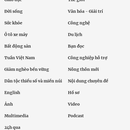
Đời sống
Văn hóa - Giải trí
Sức khỏe
Công nghệ
Ô tô xe máy
Du lịch
Bất động sản
Bạn đọc
Tuần Việt Nam
Công nghiệp hỗ trợ
Giảm nghèo bền vững
Nông thôn mới
Dân tộc thiểu số và miền núi
Nội dung chuyên đề
English
Hồ sơ
Ảnh
Video
Multimedia
Podcast
24h qua