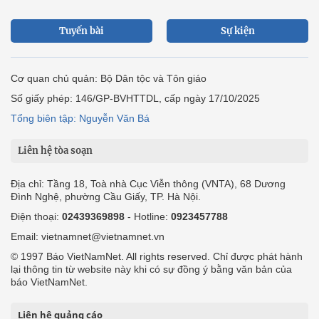
Tuyến bài
Sự kiện
Cơ quan chủ quản: Bộ Dân tộc và Tôn giáo
Số giấy phép: 146/GP-BVHTTDL, cấp ngày 17/10/2025
Tổng biên tập: Nguyễn Văn Bá
Liên hệ tòa soạn
Địa chỉ: Tầng 18, Toà nhà Cục Viễn thông (VNTA), 68 Dương
Đình Nghệ, phường Cầu Giấy, TP. Hà Nội.
Điện thoại:
02439369898
- Hotline:
0923457788
Email: vietnamnet@vietnamnet.vn
© 1997 Báo VietNamNet. All rights reserved. Chỉ được phát hành
lại thông tin từ website này khi có sự đồng ý bằng văn bản của
báo VietNamNet.
Liên hệ quảng cáo