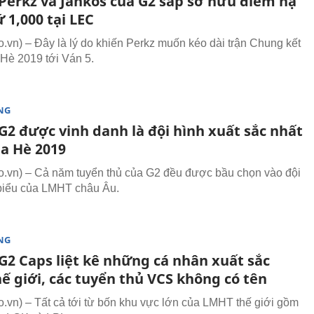
Perkz và Jankos của G2 sắp sở hữu điểm hạ
 1,000 tại LEC
vn) – Đây là lý do khiến Perkz muốn kéo dài trận Chung kết
è 2019 tới Ván 5.
NG
G2 được vinh danh là đội hình xuất sắc nhất
a Hè 2019
vn) – Cả năm tuyển thủ của G2 đều được bầu chọn vào đội
 biểu của LMHT châu Âu.
NG
G2 Caps liệt kê những cá nhân xuất sắc
ế giới, các tuyển thủ VCS không có tên
vn) – Tất cả tới từ bốn khu vực lớn của LMHT thế giới gồm