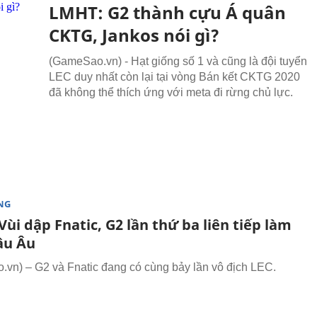
LMHT: G2 thành cựu Á quân
CKTG, Jankos nói gì?
(GameSao.vn) - Hạt giống số 1 và cũng là đội tuyển
LEC duy nhất còn lại tại vòng Bán kết CKTG 2020
đã không thể thích ứng với meta đi rừng chủ lực.
NG
ùi dập Fnatic, G2 lần thứ ba liên tiếp làm
âu Âu
vn) – G2 và Fnatic đang có cùng bảy lần vô địch LEC.