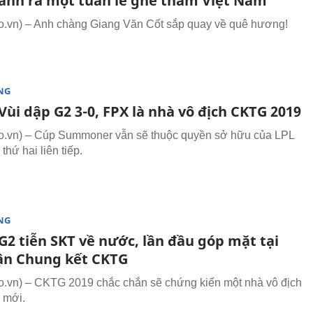
dành ra một tuần lễ ghé thăm Việt Nam
.vn) – Anh chàng Giang Văn Cốt sắp quay về quê hương!
NG
ùi dập G2 3-0, FPX là nhà vô địch CKTG 2019
.vn) – Cúp Summoner vẫn sẽ thuộc quyền sở hữu của LPL
thứ hai liên tiếp.
NG
G2 tiễn SKT về nước, lần đầu góp mặt tại
ận Chung kết CKTG
vn) – CKTG 2019 chắc chắn sẽ chứng kiến một nhà vô địch
 mới.