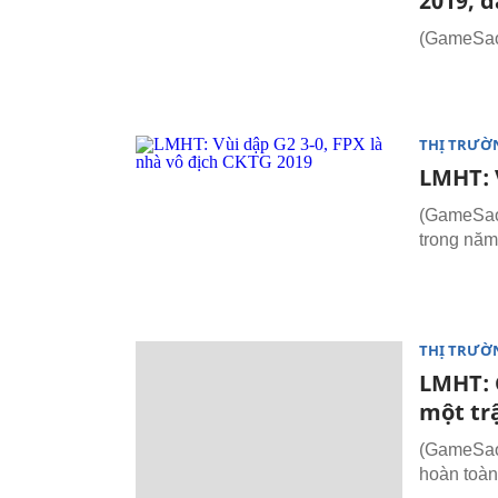
2019, 
(GameSao
THỊ TRƯỜ
LMHT: V
(GameSao
trong năm 
THỊ TRƯỜ
LMHT: 
một tr
(GameSao.
hoàn toàn