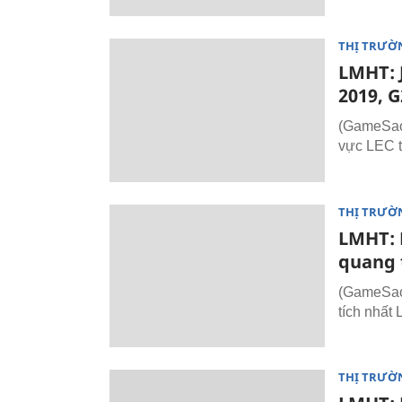
THỊ TRƯỜ
LMHT: 
2019, G
(GameSao)
vực LEC t
THỊ TRƯỜ
LMHT: 
quang 
(GameSao.
tích nhất
THỊ TRƯỜ