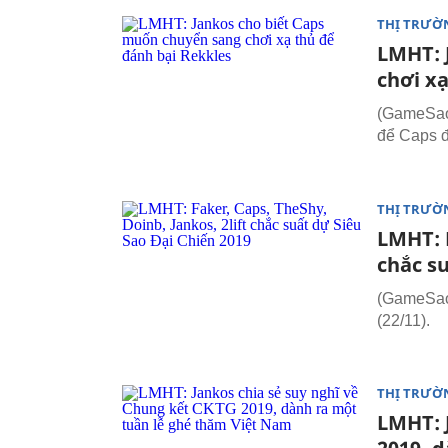
THỊ TRƯỜ
LMHT: 
chơi x
(GameSao.
để Caps 
THỊ TRƯỜ
LMHT: F
chắc su
(GameSao.
(22/11).
THỊ TRƯỜ
LMHT: 