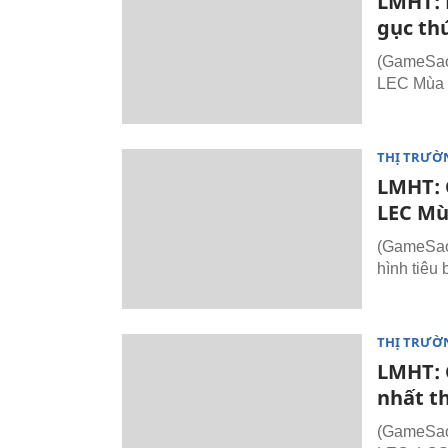
LMHT: 
gục thứ
(GameSao.
LEC Mùa H
THỊ TRƯỜ
LMHT: 
LEC Mù
(GameSao.
hình tiêu
THỊ TRƯỜ
LMHT: 
nhất th
(GameSao.