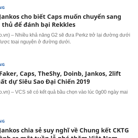
NG
Jankos cho biết Caps muốn chuyển sang
ạ thủ để đánh bại Rekkles
vn) – Nhiều khả năng G2 sẽ đưa Perkz trở lại đường dưới
được toại nguyện ở đường dưới.
NG
aker, Caps, TheShy, Doinb, Jankos, 2lift
ất dự Siêu Sao Đại Chiến 2019
vn) – VCS sẽ có kết quả bầu chọn vào lúc 0g00 ngày mai
NG
Jankos chia sẻ suy nghĩ về Chung kết CKTG