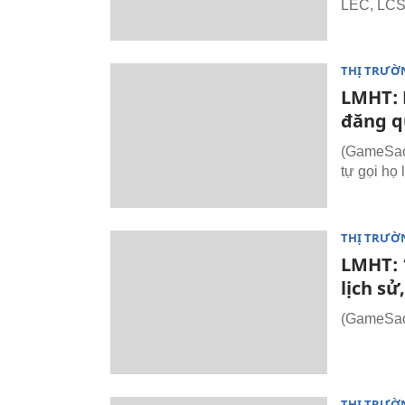
LEC, LCS
THỊ TRƯỜ
LMHT: 
đăng q
(GameSao.
tự gọi họ
THỊ TRƯỜ
LMHT: 
lịch sử
(GameSao.
THỊ TRƯỜ