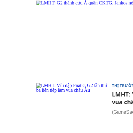
THỊ TRƯỜ
LMHT: V
vua ch
(GameSao.