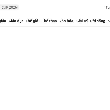
 CUP 2026
Tu
giáo
Giáo dục
Thế giới
Thể thao
Văn hóa - Giải trí
Đời sống
S