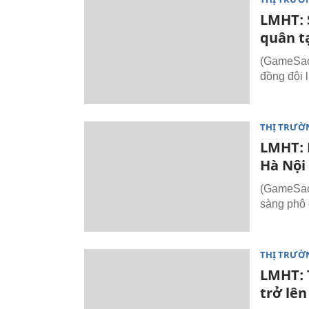
LMHT: 
quân t
(GameSao.
đồng đội 
THỊ TRƯỜ
LMHT: 
Hà Nội
(GameSao.
sàng phô d
THỊ TRƯỜ
LMHT: 
trở lên