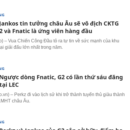
NG
Jankos tin tưởng châu Âu sẽ vô địch CKTG
2 và Fnatic là ứng viên hàng đầu
 – Vua Chiến Công Đầu tỏ ra tự tin về sức mạnh của khu
ại giải đấu lớn nhất trong năm.
NG
Ngược dòng Fnatic, G2 có lần thứ sáu đăng
tại LEC
vn) – Perkz đi vào lịch sử khi trở thành tuyển thủ giàu thành
 LMHT châu Âu.
NG