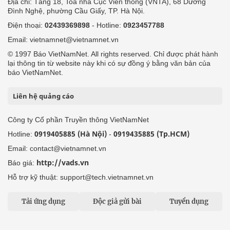
Địa chỉ: Tầng 18, Toà nhà Cục Viễn thông (VNTA), 68 Dương
Đình Nghệ, phường Cầu Giấy, TP. Hà Nội.
Điện thoại:
02439369898
- Hotline:
0923457788
Email: vietnamnet@vietnamnet.vn
© 1997 Báo VietNamNet. All rights reserved. Chỉ được phát hành
lại thông tin từ website này khi có sự đồng ý bằng văn bản của
báo VietNamNet.
Liên hệ quảng cáo
Công ty Cổ phần Truyền thông VietNamNet
0919405885 (Hà Nội)
0919435885 (Tp.HCM)
Hotline:
-
Email: contact@vietnamnet.vn
http://vads.vn
Báo giá:
Hỗ trợ kỹ thuật: support@tech.vietnamnet.vn
Tải ứng dụng
Độc giả gửi bài
Tuyển dụng