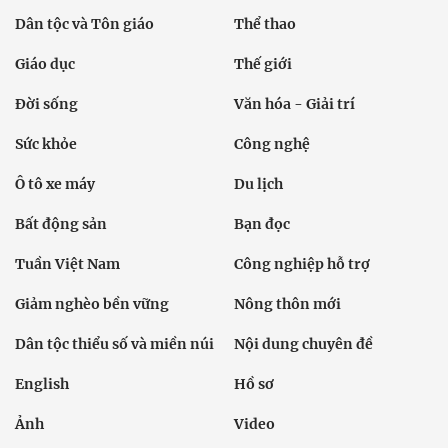
Dân tộc và Tôn giáo
Thể thao
Giáo dục
Thế giới
Đời sống
Văn hóa - Giải trí
Sức khỏe
Công nghệ
Ô tô xe máy
Du lịch
Bất động sản
Bạn đọc
Tuần Việt Nam
Công nghiệp hỗ trợ
Giảm nghèo bền vững
Nông thôn mới
Dân tộc thiểu số và miền núi
Nội dung chuyên đề
English
Hồ sơ
Ảnh
Video