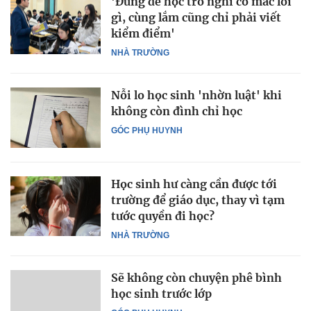
'Đừng để học trò nghĩ có mắc lỗi
gì, cùng lắm cũng chỉ phải viết
kiểm điểm'
NHÀ TRƯỜNG
Nỗi lo học sinh 'nhờn luật' khi
không còn đình chỉ học
GÓC PHỤ HUYNH
Học sinh hư càng cần được tới
trường để giáo dục, thay vì tạm
tước quyền đi học?
NHÀ TRƯỜNG
Sẽ không còn chuyện phê bình
học sinh trước lớp