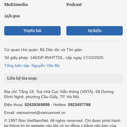
Multimedia
Podcast
24h qua
Tuyến bài
Sự kiện
Cơ quan chủ quản: Bộ Dân tộc và Tôn giáo
Số giấy phép: 146/GP-BVHTTDL, cấp ngày 17/10/2025
Tổng biên tập: Nguyễn Văn Bá
Liên hệ tòa soạn
Địa chỉ: Tầng 18, Toà nhà Cục Viễn thông (VNTA), 68 Dương
Đình Nghệ, phường Cầu Giấy, TP. Hà Nội.
Điện thoại:
02439369898
- Hotline:
0923457788
Email: vietnamnet@vietnamnet.vn
© 1997 Báo VietNamNet. All rights reserved. Chỉ được phát hành
lại thông tin từ website này khi có sự đồng ý bằng văn bản của