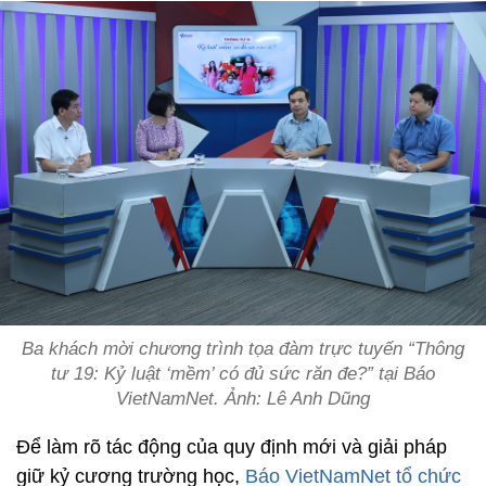
Ba khách mời chương trình tọa đàm trực tuyến “Thông
tư 19: Kỷ luật ‘mềm’ có đủ sức răn đe?” tại Báo
VietNamNet. Ảnh: Lê Anh Dũng
Để làm rõ tác động của quy định mới và giải pháp
giữ kỷ cương trường học,
Báo VietNamNet tổ chức