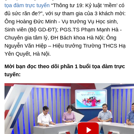
tọa đàm trực tuyến
“Thông tư 19: Kỷ luật ‘mềm’ có
đủ sức răn đe?”, với sự tham gia của 3 khách mời:
Ông Hoàng Đức Minh - Vụ trưởng Vụ Học sinh,
Sinh viên (Bộ GD-ĐT); PGS.TS Phạm Mạnh Hà -
Chuyên gia tâm lý, ĐH Bách khoa Hà Nội; Ông
Nguyễn Văn Hiệp – Hiệu trưởng Trường THCS Hạ
Yên Quyết, Hà Nội.
Mời bạn đọc theo dõi phần 1 buổi tọa đàm trực
tuyến: