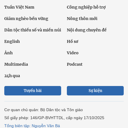
Tuần Việt Nam
Công nghiệp hỗ trợ
Giảm nghèo bền vững
Nông thôn mới
Dân tộc thiểu số và miền núi
Nội dung chuyên đề
English
Hồ sơ
Ảnh
Video
Multimedia
Podcast
24h qua
Tuyến bài
Sự kiện
Cơ quan chủ quản: Bộ Dân tộc và Tôn giáo
Số giấy phép: 146/GP-BVHTTDL, cấp ngày 17/10/2025
Tổng biên tập: Nguyễn Văn Bá