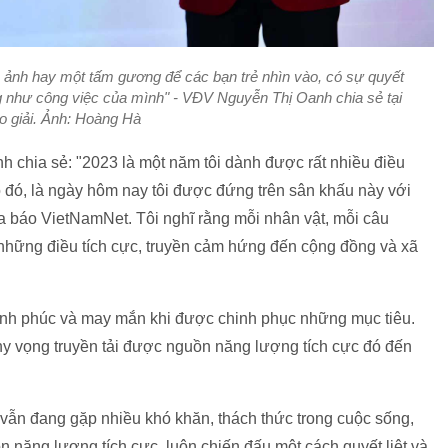
h ảnh hay một tấm gương để các bạn trẻ nhìn vào, có sự quyết
ng như công việc của mình" - VĐV Nguyễn Thị Oanh chia sẻ tại
ao giải. Ảnh: Hoàng Hà
nh chia sẻ: "2023 là một năm tôi dành được rất nhiều điều
 đó, là ngày hôm nay tôi được đứng trên sân khấu này với
 báo VietNamNet. Tôi nghĩ rằng mỗi nhân vật, mỗi câu
 những điều tích cực, truyền cảm hứng đến cộng đồng và xã
hạnh phúc và may mắn khi được chinh phục những mục tiêu.
 hy vọng truyền tải được nguồn năng lượng tích cực đó đến
ể vẫn đang gặp nhiều khó khăn, thách thức trong cuộc sống,
năng lượng tích cực, luôn chiến đấu một cách quyết liệt và