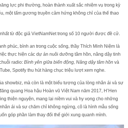
năng lực phi thường, hoàn thành xuất sắc nhiệm vụ trong kỳ
ểu, một tấm gương truyền cảm hứng không chỉ của thể thao
 nhất từ độc giả VietNamNet trong số 10 người được đề cử.
ạnh phúc, bình an trong cuộc sống, thầy Thích Minh Niệm là
iệc thực hiện các dự án nuôi dưỡng tâm hồn, nâng dậy tinh
chuỗi radio:
Bình yên giữa biến động, Nâng dậy tâm hồn
và
ube, Spotify thu hút hàng chục triệu lượt xem nghe.
a showbiz, mà còn là một biểu tượng của lòng nhân ái và sự
hi đăng quang Hoa hậu Hoàn vũ Việt Nam năm 2017, H’Hen
ộng thiện nguyện, mang lại niềm vui và hy vọng cho những
 nhân ái và sự chăm chỉ không ngừng, cô là hình mẫu sống
uốn góp phần làm thay đổi thế giới xung quanh mình.