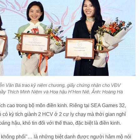
ễn Văn Bá trao kỷ niệm chương, giấy chứng nhận cho VĐV
 thầy Thích Minh Niệm và Hoa hậu H'Hen Niê. Ảnh: Hoàng Hà
ch cao trong bộ môn điền kinh. Riêng tại SEA Games 32,
có kỳ tích giành 2 HCV ở 2 cự ly chạy mà thời gian nghỉ
áng hậu, khó tin đối với thể thao, đặc biệt là điền kinh.
h không phổi"… là những biệt danh được người hâm mộ nói