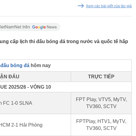
Xem các bài viết của tác giả
Cung cấp lịch thi đấu bóng đá trong nước và quốc tế hấp
i đấu bóng đá
hôm nay
ẬN ĐẤU
TRỰC TIẾP
UE 2025/26 - VÒNG 10
FPT Play, VTV5, MyTV,
nh FC 1-0 SLNA
TV360, SCTV
FPTPlay, HTV1, MyTV,
HCM 2-1 Hải Phòng
TV360, SCTV