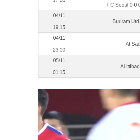
17:00
FC Seoul 0-0
04/11
Buriram Utd
19:15
04/11
Al Sad
23:00
05/11
Al Ittiha
01:15