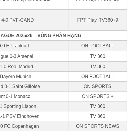
C 4-0 PVF-CAND
FPT Play, TV360+9
AGUE 2025/26 – VÒNG PHÂN HẠNG
-0 E.Frankfurt
ON FOOTBALL
ague 0-3 Arsenal
TV 360
 1-0 Real Madrid
TV 360
 Bayern Munich
ON FOOTBALL
id 3-1 Saint Gilloise
ON SPORTS
imt 0-1 Monaco
ON SPORTS +
1 Sporting Lisbon
TV 360
1-1 PSV Eindhoven
TV 360
-0 FC Copenhagen
ON SPORTS NEWS