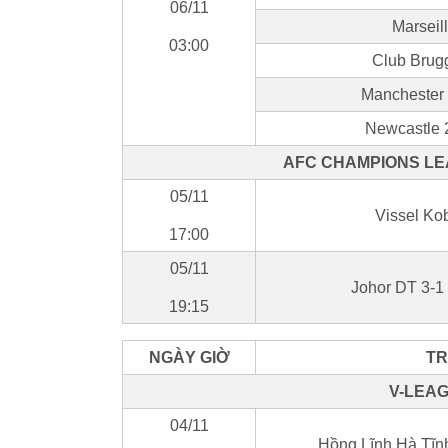
06/11
Marseill
03:00
Club Brug
Manchester 
Newcastle 2
AFC CHAMPIONS LE
05/11
Vissel Ko
17:00
05/11
Johor DT 3-
19:15
NGÀY GIỜ
TR
V-LEAG
04/11
Hồng Lĩnh Hà Tĩn