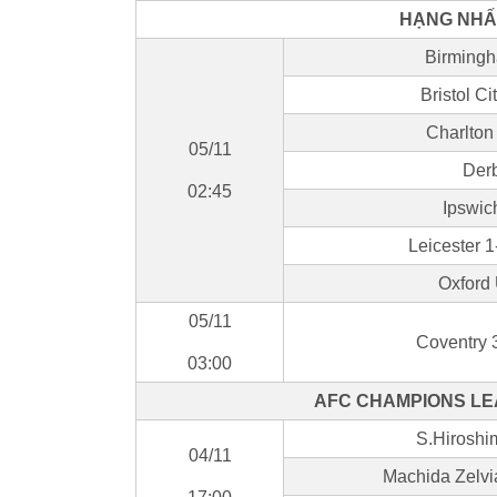
HẠNG NHẤT
Birmingh
Bristol Ci
Charlton
05/11
Derb
02:45
Ipswic
Leicester 
Oxford 
05/11
Coventry 3
03:00
AFC CHAMPIONS LE
S.Hirosh
04/11
Machida Zelvi