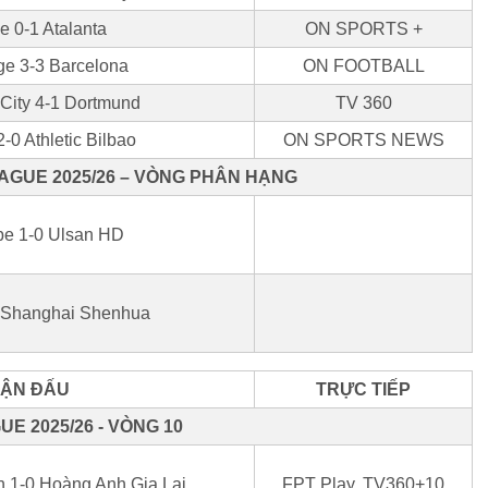
e 0-1 Atalanta
ON SPORTS +
ge 3-3 Barcelona
ON FOOTBALL
City 4-1 Dortmund
TV 360
-0 Athletic Bilbao
ON SPORTS NEWS
AGUE 2025/26 – VÒNG PHÂN HẠNG
be 1-0 Ulsan HD
1 Shanghai Shenhua
ẬN ĐẤU
TRỰC TIẾP
UE 2025/26 - VÒNG 10
h 1-0 Hoàng Anh Gia Lai
FPT Play, TV360+10