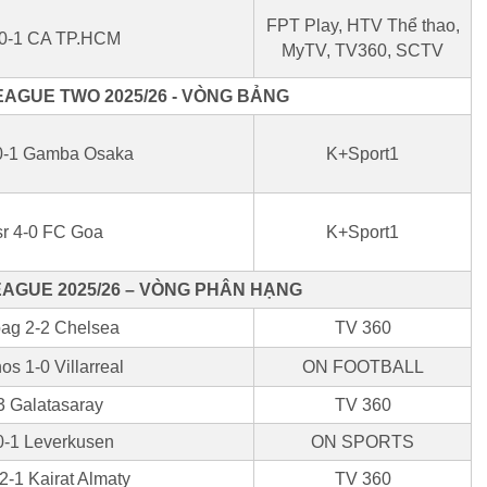
FPT Play, HTV Thể thao,
0-1 CA TP.HCM
MyTV, TV360, SCTV
AGUE TWO 2025/26 - VÒNG BẢNG
0-1 Gamba Osaka
K+Sport1
sr 4-0 FC Goa
K+Sport1
AGUE 2025/26 – VÒNG PHÂN HẠNG
ag 2-2 Chelsea
TV 360
s 1-0 Villarreal
ON FOOTBALL
3 Galatasaray
TV 360
0-1 Leverkusen
ON SPORTS
 2-1 Kairat Almaty
TV 360