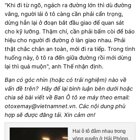
"Khi đi từ ngõ, ngách ra đường lớn thì dù đường
vắng, người lái ô tô càng cần phải cẩn trọng,
dừng hẳn lại ở đoạn bắt đầu giao để quan sát
cho kỹ lưỡng. Thậm chí, cần phải bấm còi để báo
hiệu cho người đi đường ở làn giao nhau. Phải
thật chắc chắn an toàn, mới đi ra tiếp. Trong tình
huống này, ô tô ra đến giữa đường rồi mới dừng
lại thì quá muộn", anh Thế nhận định.
Bạn có góc nhìn (hoặc có trải nghiệm) nào về
vấn đề trên? Hãy để lại bình luận bên dưới hoặc
chia sẻ bài viết về Ban Ô tô xe máy theo email:
otoxemay@vietnamnet.vn. Các nội dung phù
hợp sẽ được đăng tải. Xin cảm ơn!
Hai ô tô đâm nhau trong
vòng xuyến ở Hải Phòng,