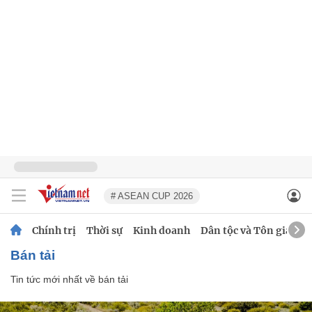
# ASEAN CUP 2026
Chính trị
Thời sự
Kinh doanh
Dân tộc và Tôn giáo
bán tải
Tin tức mới nhất về
bán tải