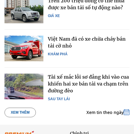
Trên 200 triệu đồng có thể mua
được xe bán tải số tự động nào?
GIÁ XE
Việt Nam đã có xe chữa cháy bán
tải cỡ nhỏ
KHÁM PHÁ
Tài xế mắc lỗi sơ đẳng khi vào cua
khiến hai xe bán tải va chạm trên
đường đèo
SAU TAY LÁI
Xem tin theo ngày
XEM THÊM
Chính trị