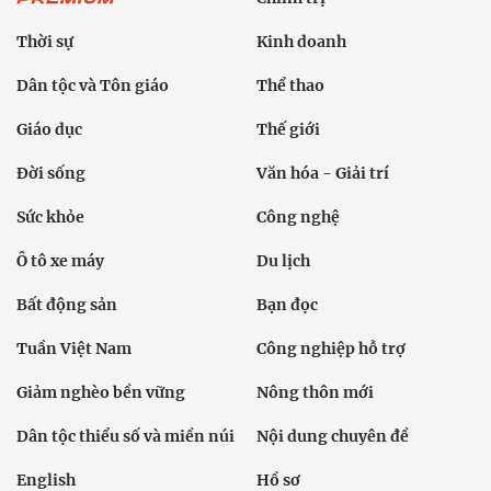
Thời sự
Kinh doanh
Dân tộc và Tôn giáo
Thể thao
Giáo dục
Thế giới
Đời sống
Văn hóa - Giải trí
Sức khỏe
Công nghệ
Ô tô xe máy
Du lịch
Bất động sản
Bạn đọc
Tuần Việt Nam
Công nghiệp hỗ trợ
Giảm nghèo bền vững
Nông thôn mới
Dân tộc thiểu số và miền núi
Nội dung chuyên đề
English
Hồ sơ