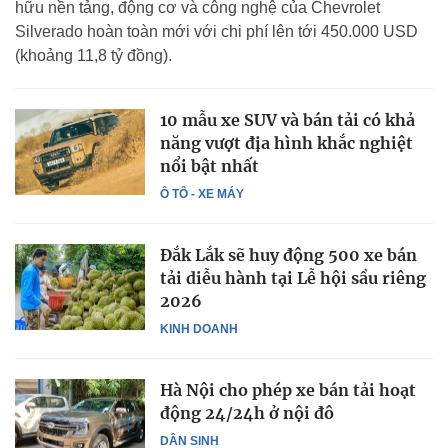
hữu nền tảng, động cơ và công nghệ của Chevrolet
Silverado hoàn toàn mới với chi phí lên tới 450.000 USD
(khoảng 11,8 tỷ đồng).
10 mẫu xe SUV và bán tải có khả
năng vượt địa hình khắc nghiệt
nổi bật nhất
Ô TÔ - XE MÁY
Đắk Lắk sẽ huy động 500 xe bán
tải diễu hành tại Lễ hội sầu riêng
2026
KINH DOANH
Hà Nội cho phép xe bán tải hoạt
động 24/24h ở nội đô
DÂN SINH