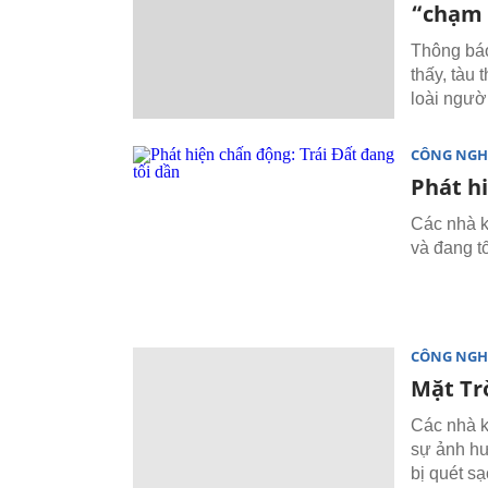
“chạm 
Thông báo
thấy, tàu
loài ngườ
CÔNG NGH
Phát h
Các nhà k
và đang tố
CÔNG NGH
Mặt Tr
Các nhà k
sự ảnh hư
bị quét sạ