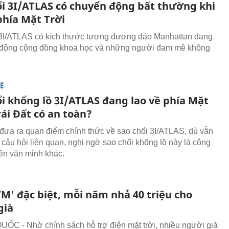
ổi 3I/ATLAS có chuyển động bất thường khi
phía Mặt Trời
3I/ATLAS có kích thước tương đương đảo Manhattan đang
 động cộng đồng khoa học và những người đam mê không
Ệ
ổi khổng lồ 3I/ATLAS đang lao về phía Mặt
rái Đất có an toàn?
ưa ra quan điểm chính thức về sao chổi 3I/ATLAS, dù vẫn
 câu hỏi liên quan, nghi ngờ sao chổi khổng lồ này là công
ền văn minh khác.
TM' đặc biệt, mỗi năm nhả 40 triệu cho
già
C - Nhờ chính sách hỗ trợ điện mặt trời, nhiều người già