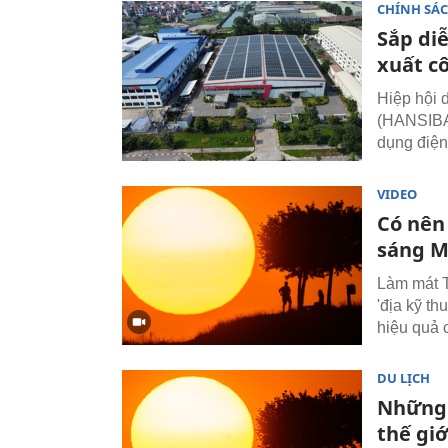
CHÍNH SÁ
Sắp diễ
xuất c
Hiệp hội 
(HANSIBA)
dụng điện
VIDEO
Có nên
sáng M
Làm mát T
'địa kỹ t
hiệu quả 
DU LỊCH
Những 
thế giớ