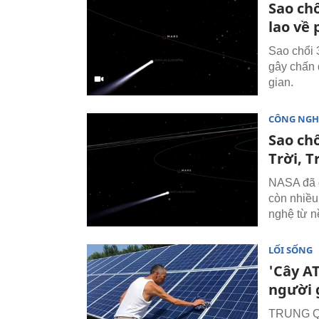
Sao ch
lao về 
Sao chổi 
gây chấn
gian.
CÔNG NGH
Sao ch
Trời, T
NASA đã đ
còn nhiều
nghệ từ n
LỐI SỐNG
'Cây A
người 
TRUNG QUỐ