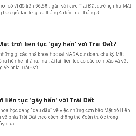
ơi có vĩ độ trên 66,56°, gần với cực Trái Đất dường như Mặt
g bao giờ lặn từ giữa tháng 4 đến cuối tháng 8.
Mặt trời liên tục 'gây hấn' với Trái Đất?
những gì các nhà khoa học tại NASA dự đoán, chu kỳ Mặt
ông hề nhẹ nhàng, mà trái lại, liên tục có các cơn bão và vết
 về phía Trái Đất.
i liên tục 'gây hấn' với Trái Đất
hoa học đang "đau đầu" về việc những cơn bão Mặt trời liên
 về phía Trái Đất theo cách không thể đoán trước trong
ày qua.