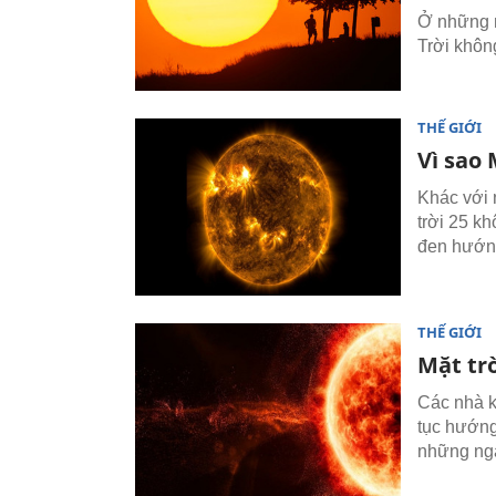
Ở những n
Trời khôn
THẾ GIỚI
Vì sao 
Khác với 
trời 25 kh
đen hướng
THẾ GIỚI
Mặt trờ
Các nhà k
tục hướng
những ng