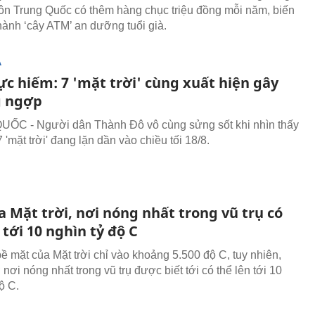
ôn Trung Quốc có thêm hàng chục triệu đồng mỗi năm, biến
hành ‘cây ATM’ an dưỡng tuổi già.
Ạ
ực hiếm: 7 'mặt trời' cùng xuất hiện gây
g ngợp
ỐC - Người dân Thành Đô vô cùng sửng sốt khi nhìn thấy
 'mặt trời' đang lặn dần vào chiều tối 18/8.
 Mặt trời, nơi nóng nhất trong vũ trụ có
 tới 10 nghìn tỷ độ C
bề mặt của Mặt trời chỉ vào khoảng 5.500 độ C, tuy nhiên,
 nơi nóng nhất trong vũ trụ được biết tới có thể lên tới 10
ộ C.