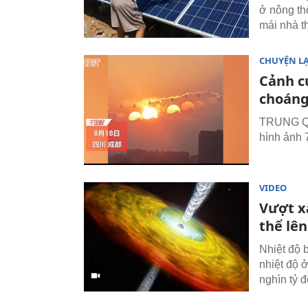
ở nông th
mái nhà t
CHUYỆN L
Cảnh c
choán
TRUNG QU
hình ảnh 7
VIDEO
Vượt xa
thể lên
Nhiệt độ 
nhiệt độ ở
nghìn tỷ đ