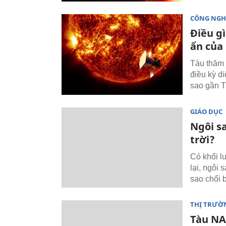
CÔNG NGH
Điều g
ẩn của
Tàu thăm 
điều kỳ di
sao gần T
GIÁO DỤC
Ngôi sa
trời?
Có khối l
lại, ngôi 
sao chổi b
THỊ TRƯỜ
Tàu NAS