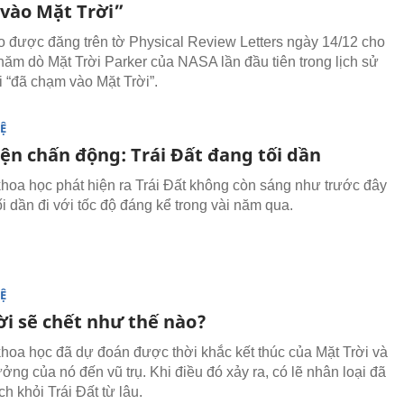
vào Mặt Trời”
 được đăng trên tờ Physical Review Letters ngày 14/12 cho
 thăm dò Mặt Trời Parker của NASA lần đầu tiên trong lịch sử
i “đã chạm vào Mặt Trời”.
Ệ
iện chấn động: Trái Đất đang tối dần
hoa học phát hiện ra Trái Đất không còn sáng như trước đây
i dần đi với tốc độ đáng kể trong vài năm qua.
Ệ
ời sẽ chết như thế nào?
hoa học đã dự đoán được thời khắc kết thúc của Mặt Trời và
ởng của nó đến vũ trụ. Khi điều đó xảy ra, có lẽ nhân loại đã
ch khỏi Trái Đất từ lâu.