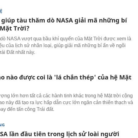
Ệ
ì giúp tàu thăm dò NASA giải mã những bí
 Mặt Trời?
dò NASA vượt qua bầu khí quyển của Mặt Trời được xem là
ệu của lịch sử nhân loại, giúp giải mã những bí ẩn về ngôi
rái Đất nhất này.
o nào được coi là 'lá chắn thép' của hệ Mặt
ượng lớn hơn tất cả các hành tinh khác trong hệ Mặt trời cộng
sao này đã tạo ra lực hấp dẫn cực lớn ngăn cản thiên thạch và
ay đến tấn công Trái đất.
NG
A lần đầu tiên trong lịch sử loài người