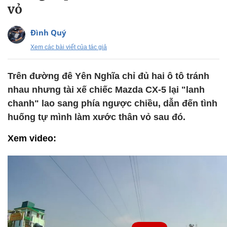
vỏ
Đình Quý
Xem các bài viết của tác giả
Trên đường đê Yên Nghĩa chỉ đủ hai ô tô tránh
nhau nhưng tài xế chiếc Mazda CX-5 lại "lanh
chanh" lao sang phía ngược chiều, dẫn đến tình
huống tự mình làm xước thân vỏ sau đó.
Xem video: