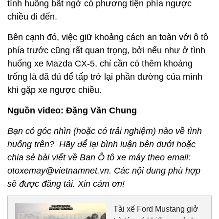
tình huống bất ngờ có phương tiện phía ngược
chiều đi đến.
Bên cạnh đó, việc giữ khoảng cách an toàn với ô tô
phía trước cũng rất quan trọng, bởi nếu như ở tình
huống xe Mazda CX-5, chỉ cần có thêm khoảng
trống là đã đủ để tấp trở lại phần đường của mình
khi gặp xe ngược chiều.
Nguồn video: Đặng Văn Chung
Bạn có góc nhìn (hoặc có trải nghiệm) nào về tình
huống trên? Hãy để lại bình luận bên dưới hoặc
chia sẻ bài viết về Ban Ô tô xe máy theo email:
otoxemay@vietnamnet.vn. Các nội dung phù hợp
sẽ được đăng tải. Xin cảm ơn!
Tài xế Ford Mustang giở