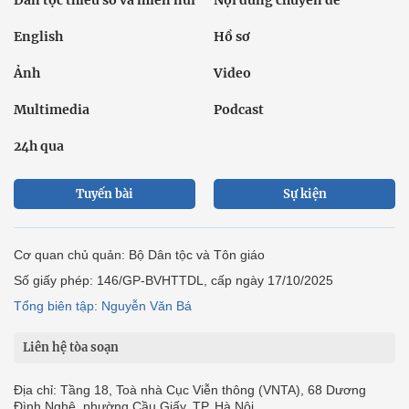
Dân tộc thiểu số và miền núi
Nội dung chuyên đề
English
Hồ sơ
Ảnh
Video
Multimedia
Podcast
24h qua
Tuyến bài
Sự kiện
Cơ quan chủ quản: Bộ Dân tộc và Tôn giáo
Số giấy phép: 146/GP-BVHTTDL, cấp ngày 17/10/2025
Tổng biên tập: Nguyễn Văn Bá
Liên hệ tòa soạn
Địa chỉ: Tầng 18, Toà nhà Cục Viễn thông (VNTA), 68 Dương
Đình Nghệ, phường Cầu Giấy, TP. Hà Nội.