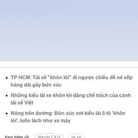
TP HCM: Tài xế "khôn lỏi" đi ngược chiều để né xếp
hàng dài gây bức xúc
Những kiểu lái xe khôn lỏi đáng chê trách của cánh
tài xế Việt
Nóng trên đường: Bức xúc với kiểu lái ô tô 'khôn
lỏi', luồn lách như xe máy
Xem thêm về:
Mazda CX-5
lái xe