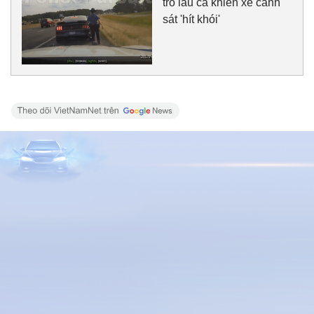
trò láu cá khiến xe cảnh
sát 'hít khói'