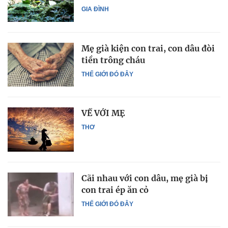
GIA ĐÌNH
Mẹ già kiện con trai, con dâu đòi
tiền trông cháu
THẾ GIỚI ĐÓ ĐÂY
VỀ VỚI MẸ
THƠ
Cãi nhau với con dâu, mẹ già bị
con trai ép ăn cỏ
THẾ GIỚI ĐÓ ĐÂY