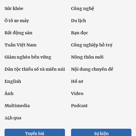
Sức khỏe
Công nghệ
Ô tô xe máy
Du lịch
Bất động sản
Bạn đọc
Tuần Việt Nam
Công nghiệp hỗ trợ
Giảm nghèo bền vững
Nông thôn mới
Dân tộc thiểu số và miền núi
Nội dung chuyên đề
English
Hồ sơ
Ảnh
Video
Multimedia
Podcast
24h qua
Tuyến bài
Sự kiện