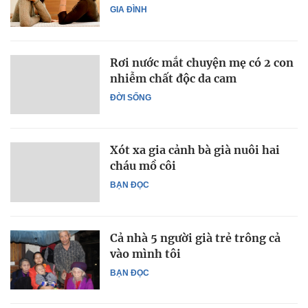
GIA ĐÌNH
Rơi nước mắt chuyện mẹ có 2 con
nhiễm chất độc da cam
ĐỜI SỐNG
Xót xa gia cảnh bà già nuôi hai
cháu mồ côi
BẠN ĐỌC
Cả nhà 5 người già trẻ trông cả
vào mình tôi
BẠN ĐỌC