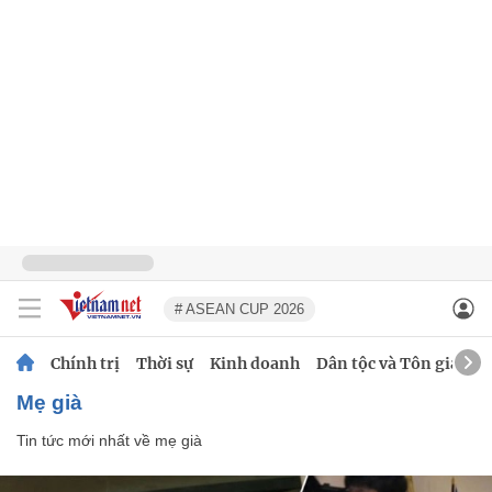
# ASEAN CUP 2026
Chính trị
Thời sự
Kinh doanh
Dân tộc và Tôn giáo
mẹ già
Tin tức mới nhất về
mẹ già