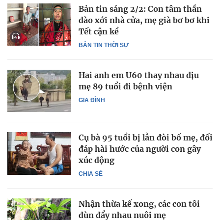
Bản tin sáng 2/2: Con tâm thần
đào xới nhà cửa, mẹ già bơ bơ khi
Tết cận kề
BẢN TIN THỜI SỰ
Hai anh em U60 thay nhau địu
mẹ 89 tuổi đi bệnh viện
GIA ĐÌNH
Cụ bà 95 tuổi bị lẫn đòi bố mẹ, đối
đáp hài hước của người con gây
xúc động
CHIA SẺ
Nhận thừa kế xong, các con tôi
đùn đẩy nhau nuôi mẹ