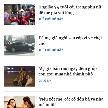
Ông lão 74 tuổi cải trang phụ nữ
để mẹ già vui lòng
THẾ GIỚI ĐÓ ĐÂY
Để mẹ già ngồi sau cốp vì xe chật
chỗ
THẾ GIỚI ĐÓ ĐÂY
Mẹ già bán rau ngày đêm giúp
con trai mua nhà thành phố
GIA ĐÌNH
'Nếu xót mẹ, các cô đón bà về nhà
mà nuôi'