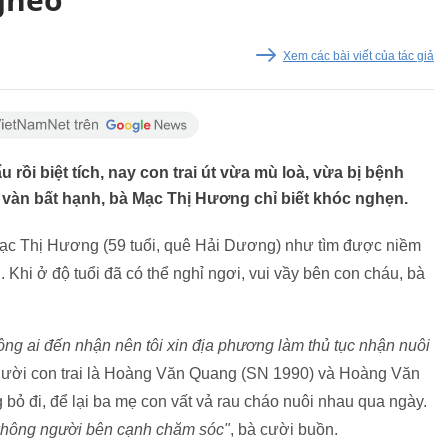
Xem các bài viết của tác giả
 rồi biệt tích, nay con trai út vừa mù loà, vừa bị bệnh
 vàn bất hạnh, bà Mạc Thị Hương chỉ biết khóc nghẹn.
ạc Thị Hương (59 tuổi, quê Hải Dương) như tìm được niềm
 Khi ở độ tuổi đã có thể nghỉ ngơi, vui vầy bên con cháu, bà
hông ai đến nhận nên tôi xin địa phương làm thủ tục nhận nuôi
người con trai là Hoàng Văn Quang (SN 1990) và Hoàng Văn
bỏ đi, để lại ba mẹ con vất vả rau cháo nuôi nhau qua ngày.
, không người bên cạnh chăm sóc"
, bà cười buồn.