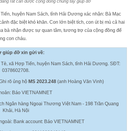
đang rất cần được cộng đồng chung tay giúp đỡ
 Tiến, huyện Nam Sách, tỉnh Hải Dương xác nhận: Bà Mạc
h đặc biệt khó khăn. Con lớn biệt tích, con út bị mù cả hai
ủa bà nhận được sự quan tâm, tương trợ của cộng đồng để
ấng con cháu.
 giúp đỡ xin gửi về:
Tè, xã Hợp Tiến, huyện Nam Sách, tỉnh Hải Dương. SĐT:
0378602708.
Ghi rõ ủng hộ
MS 2023.248
(anh Hoàng Văn Vinh)
khoản: Báo VIETNAMNET
ch Ngân hàng Ngoại Thương Việt Nam - 198 Trần Quang
Khải, Hà Nội
 ngoài: Bank account: Báo VIETNAMNET