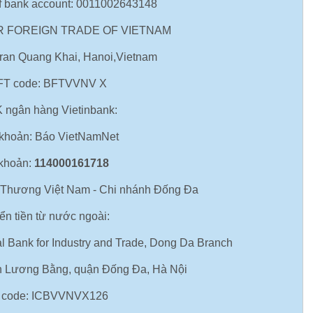
of bank account: 0011002643148
OR FOREIGN TRADE OF VIETNAM
Tran Quang Khai, Hanoi,Vietnam
FT code: BFTVVNV X
K ngân hàng Vietinbank:
khoản: Báo VietNamNet
 khoản:
114000161718
hương Việt Nam - Chi nhánh Đống Đa
ển tiền từ nước ngoài:
l Bank for Industry and Trade, Dong Da Branch
n Lương Bằng, quận Đống Đa, Hà Nội
ft code: ICBVVNVX126