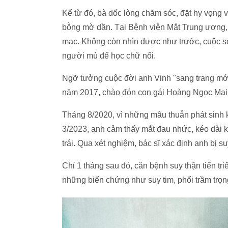
Kể từ đó, bà dốc lòng chăm sóc, đặt hy vọng 
bỗng mờ dần. Tại Bệnh viện Mắt Trung ương, 
mạc. Không còn nhìn được như trước, cuộc số
người mù để học chữ nổi.
Ngỡ tưởng cuộc đời anh Vinh "sang trang mới
năm 2017, chào đón con gái Hoàng Ngọc Mai r
Tháng 8/2020, vì những mâu thuẫn phát sinh k
3/2023, anh cảm thấy mắt đau nhức, kéo dài k
trái. Qua xét nghiệm, bác sĩ xác định anh bị su
Chỉ 1 tháng sau đó, căn bệnh suy thận tiến tr
những biến chứng như suy tim, phổi trầm trọng