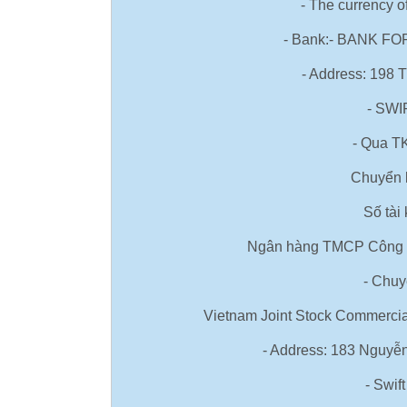
- The currency 
- Bank:- BANK F
- Address: 198 
- SWI
- Qua T
Chuyển 
Số tài
Ngân hàng TMCP Công T
- Chuy
Vietnam Joint Stock Commercia
- Address: 183 Nguyễ
- Swi