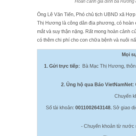
Hoàn cảnh gia đình bà Hương 
Ông Lê Văn Tiến, Phó chủ tịch UBND xã Hợp
Thị Hương là công dân địa phương, có hoàn cản
mắt và suy thận nặng. Rất mong hoàn cảnh c
có thêm chi phí cho con chữa bệnh và nuôi n
Mọi sự
1. Gửi trực tiếp:
Bà Mạc Thị Hương, thôn 
2. Ủng hộ qua Báo VietNamNet:
Chuyển 
Số tài khoản:
0011002643148.
Sở giao dị
- Chuyển khoản từ nước