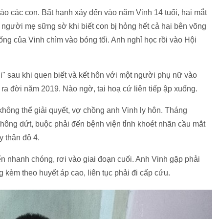
vào các con. Bất hạnh xảy đến vào năm Vinh 14 tuổi, hai mắt
người mẹ sững sờ khi biết con bị hỏng hết cả hai bên võng
ng của Vinh chìm vào bóng tối. Anh nghỉ học rồi vào Hội
" sau khi quen biết và kết hôn với một người phụ nữ vào
a đời năm 2019. Nào ngờ, tai hoạ cứ liên tiếp ập xuống.
hông thể giải quyết, vợ chồng anh Vinh ly hôn. Tháng
hông dứt, buộc phải đến bệnh viện tỉnh khoét nhãn cầu mắt
y thận độ 4.
iển nhanh chóng, rơi vào giai đoạn cuối. Anh Vinh gặp phải
 kèm theo huyết áp cao, liên tục phải đi cấp cứu.