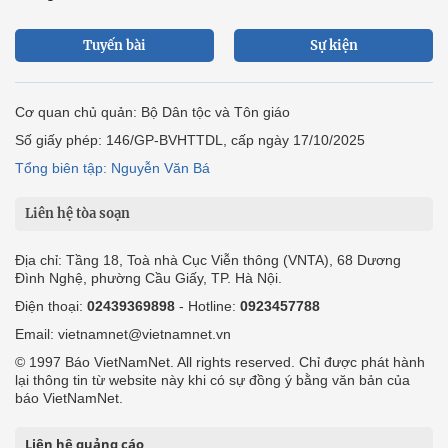
Tuyến bài
Sự kiện
Cơ quan chủ quản: Bộ Dân tộc và Tôn giáo
Số giấy phép: 146/GP-BVHTTDL, cấp ngày 17/10/2025
Tổng biên tập: Nguyễn Văn Bá
Liên hệ tòa soạn
Địa chỉ: Tầng 18, Toà nhà Cục Viễn thông (VNTA), 68 Dương
Đình Nghệ, phường Cầu Giấy, TP. Hà Nội.
Điện thoại:
02439369898
- Hotline:
0923457788
Email: vietnamnet@vietnamnet.vn
© 1997 Báo VietNamNet. All rights reserved. Chỉ được phát hành
lại thông tin từ website này khi có sự đồng ý bằng văn bản của
báo VietNamNet.
Liên hệ quảng cáo