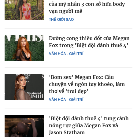
của mỹ nhân 3 con sở hữu body
vạn người mê
THẾ GIỚI SAO
Đường cong thiêu đốt của Megan
Fox trong 'Biệt đội đánh thuê 4'
VĂN HÓA - GIẢI TRÍ
'Bom sex' Megan Fox: Câu
chuyện về ngón tay khoèo, làm
thơ về 'trai đẹp'
VĂN HÓA - GIẢI TRÍ
'Biệt đội đánh thuê 4' tung cảnh
nóng rực giữa Megan Fox và
Jason Statham