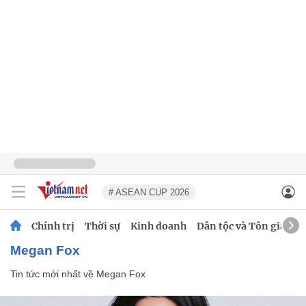
# ASEAN CUP 2026
Chính trị
Thời sự
Kinh doanh
Dân tộc và Tôn giáo
Megan Fox
Tin tức mới nhất về
Megan Fox