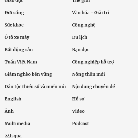
Giáo dục
Thế giới
Đời sống
Văn hóa - Giải trí
Sức khỏe
Công nghệ
Ô tô xe máy
Du lịch
Bất động sản
Bạn đọc
Tuần Việt Nam
Công nghiệp hỗ trợ
Giảm nghèo bền vững
Nông thôn mới
Dân tộc thiểu số và miền núi
Nội dung chuyên đề
English
Hồ sơ
Ảnh
Video
Multimedia
Podcast
24h qua