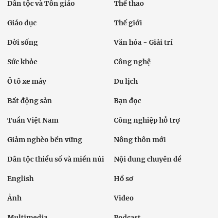
Dân tộc và Tôn giáo
Thể thao
Giáo dục
Thế giới
Đời sống
Văn hóa - Giải trí
Sức khỏe
Công nghệ
Ô tô xe máy
Du lịch
Bất động sản
Bạn đọc
Tuần Việt Nam
Công nghiệp hỗ trợ
Giảm nghèo bền vững
Nông thôn mới
Dân tộc thiểu số và miền núi
Nội dung chuyên đề
English
Hồ sơ
Ảnh
Video
Multimedia
Podcast