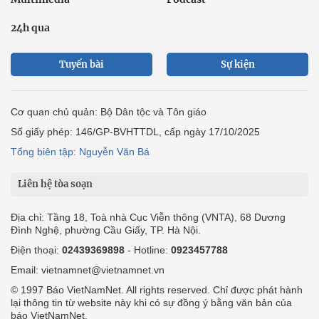
24h qua
Tuyến bài
Sự kiện
Cơ quan chủ quản: Bộ Dân tộc và Tôn giáo
Số giấy phép: 146/GP-BVHTTDL, cấp ngày 17/10/2025
Tổng biên tập: Nguyễn Văn Bá
Liên hệ tòa soạn
Địa chỉ: Tầng 18, Toà nhà Cục Viễn thông (VNTA), 68 Dương
Đình Nghệ, phường Cầu Giấy, TP. Hà Nội.
Điện thoại:
02439369898
- Hotline:
0923457788
Email: vietnamnet@vietnamnet.vn
© 1997 Báo VietNamNet. All rights reserved. Chỉ được phát hành
lại thông tin từ website này khi có sự đồng ý bằng văn bản của
báo VietNamNet.