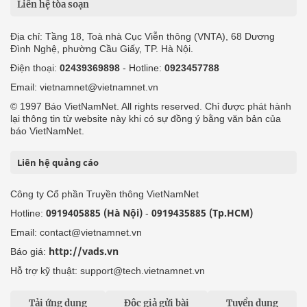
Liên hệ tòa soạn
Địa chỉ: Tầng 18, Toà nhà Cục Viễn thông (VNTA), 68 Dương
Đình Nghệ, phường Cầu Giấy, TP. Hà Nội.
Điện thoại:
02439369898
- Hotline:
0923457788
Email: vietnamnet@vietnamnet.vn
© 1997 Báo VietNamNet. All rights reserved. Chỉ được phát hành
lại thông tin từ website này khi có sự đồng ý bằng văn bản của
báo VietNamNet.
Liên hệ quảng cáo
Công ty Cổ phần Truyền thông VietNamNet
0919405885 (Hà Nội)
0919435885 (Tp.HCM)
Hotline:
-
Email: contact@vietnamnet.vn
http://vads.vn
Báo giá:
Hỗ trợ kỹ thuật: support@tech.vietnamnet.vn
Tải ứng dụng
Độc giả gửi bài
Tuyển dụng