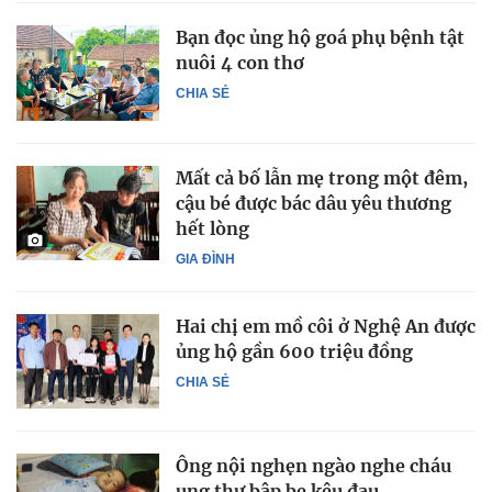
Bạn đọc ủng hộ goá phụ bệnh tật
nuôi 4 con thơ
CHIA SẺ
Mất cả bố lẫn mẹ trong một đêm,
cậu bé được bác dâu yêu thương
hết lòng
GIA ĐÌNH
Hai chị em mồ côi ở Nghệ An được
ủng hộ gần 600 triệu đồng
CHIA SẺ
Ông nội nghẹn ngào nghe cháu
ung thư bập bẹ kêu đau