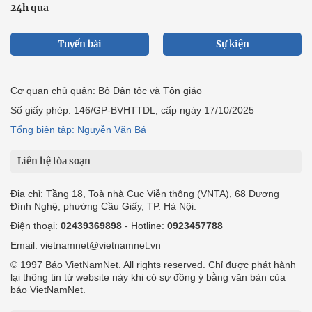
24h qua
Tuyến bài
Sự kiện
Cơ quan chủ quản: Bộ Dân tộc và Tôn giáo
Số giấy phép: 146/GP-BVHTTDL, cấp ngày 17/10/2025
Tổng biên tập: Nguyễn Văn Bá
Liên hệ tòa soạn
Địa chỉ: Tầng 18, Toà nhà Cục Viễn thông (VNTA), 68 Dương
Đình Nghệ, phường Cầu Giấy, TP. Hà Nội.
Điện thoại:
02439369898
- Hotline:
0923457788
Email: vietnamnet@vietnamnet.vn
© 1997 Báo VietNamNet. All rights reserved. Chỉ được phát hành
lại thông tin từ website này khi có sự đồng ý bằng văn bản của
báo VietNamNet.