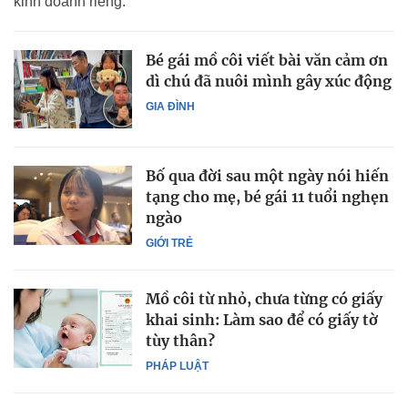
kinh doanh riêng.
Bé gái mồ côi viết bài văn cảm ơn
dì chú đã nuôi mình gây xúc động
GIA ĐÌNH
Bố qua đời sau một ngày nói hiến
tạng cho mẹ, bé gái 11 tuổi nghẹn
ngào
GIỚI TRẺ
Mồ côi từ nhỏ, chưa từng có giấy
khai sinh: Làm sao để có giấy tờ
tùy thân?
PHÁP LUẬT