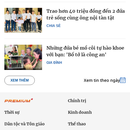
Trao hơn 40 triệu đồng đến 2 đứa
trẻ sống cùng ông nội tàn tật
CHIA SẺ
Những đứa bé mồ côi tự hào khoe
với bạn: 'Bố tớ là công an'
GIA ĐÌNH
Xem tin theo ngày
XEM THÊM
Chính trị
Thời sự
Kinh doanh
Dân tộc và Tôn giáo
Thể thao