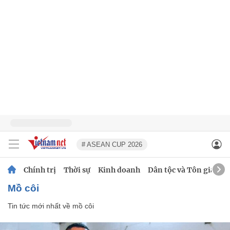
# ASEAN CUP 2026
Chính trị
Thời sự
Kinh doanh
Dân tộc và Tôn giáo
mồ côi
Tin tức mới nhất về
mồ côi