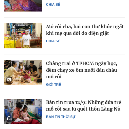
CHIA SẺ
Mồ côi cha, hai con thơ khóc ngất
khi mẹ qua đời do điện giật
CHIA SẺ
Chàng trai ở TPHCM ngày học,
đêm chạy xe ôm nuôi đàn cháu
mồ côi
GIỚI TRẺ
Bản tin trưa 12/9: Những đứa trẻ
mồ côi sau lũ quét thôn Làng Nủ
BẢN TIN THỜI SỰ