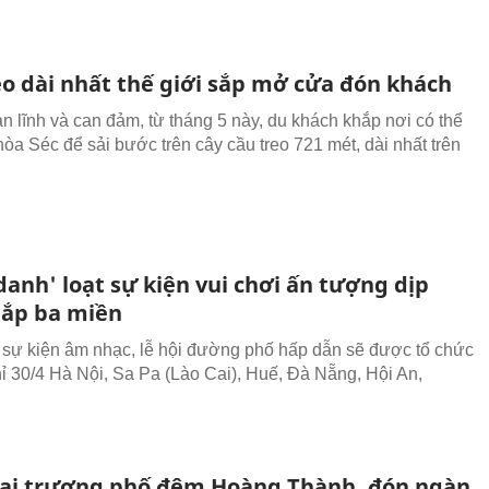
eo dài nhất thế giới sắp mở cửa đón khách
n lĩnh và can đảm, từ tháng 5 này, du khách khắp nơi có thể
hòa Séc để sải bước trên cây cầu treo 721 mét, dài nhất trên
anh' loạt sự kiện vui chơi ấn tượng dịp
hắp ba miền
 sự kiện âm nhạc, lễ hội đường phố hấp dẫn sẽ được tổ chức
hỉ 30/4 Hà Nội, Sa Pa (Lào Cai), Huế, Đà Nẵng, Hội An,
ai trương phố đêm Hoàng Thành, đón ngàn