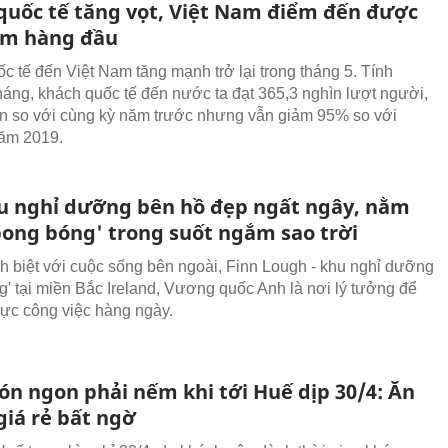
quốc tế tăng vọt, Việt Nam điểm đến được
ếm hàng đầu
c tế đến Việt Nam tăng mạnh trở lại trong tháng 5. Tính
háng, khách quốc tế đến nước ta đạt 365,3 nghìn lượt người,
ần so với cùng kỳ năm trước nhưng vẫn giảm 95% so với
ăm 2019.
u nghỉ dưỡng bên hồ đẹp ngất ngây, nằm
bong bóng' trong suốt ngắm sao trời
ch biệt với cuộc sống bên ngoài, Finn Lough - khu nghỉ dưỡng
g' tại miền Bắc Ireland, Vương quốc Anh là nơi lý tưởng để
 lực công việc hàng ngày.
ón ngon phải nếm khi tới Huế dịp 30/4: Ăn
giá rẻ bất ngờ