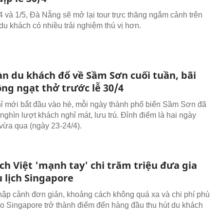
/4 và 1/5, Đà Nẵng sẽ mở lại tour trực thăng ngắm cảnh trên
du khách có nhiều trải nghiệm thú vị hơn.
àn du khách đổ về Sầm Sơn cuối tuần, bãi
ông ngạt thở trước lễ 30/4
ỉ mới bắt đầu vào hè, mỗi ngày thành phố biển Sầm Sơn đã
nghìn lượt khách nghỉ mát, lưu trú. Đỉnh điểm là hai ngày
 vừa qua (ngày 23-24/4).
h Việt 'mạnh tay' chi trăm triệu đưa gia
 lịch Singapore
hập cảnh đơn giản, khoảng cách không quá xa và chi phí phù
 do Singapore trở thành điểm đến hàng đầu thu hút du khách