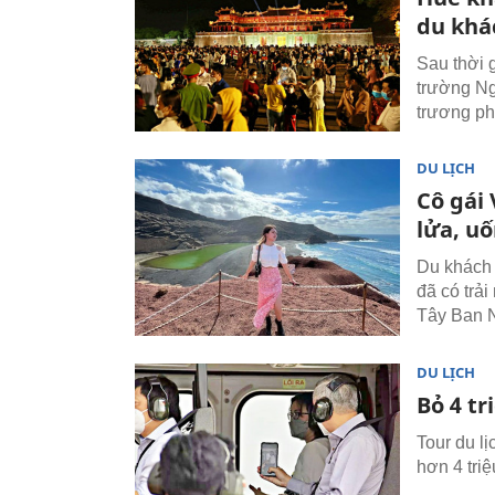
du khá
Sau thời g
trường Ng
trương p
DU LỊCH
Cô gái 
lửa, u
Du khách 
đã có trả
Tây Ban 
DU LỊCH
Bỏ 4 t
Tour du l
hơn 4 tri