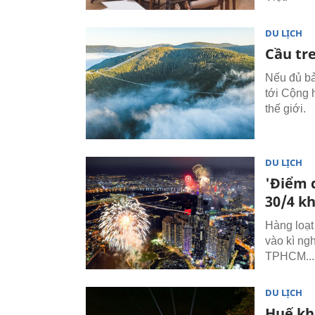
DU LỊCH
Cầu tr
Nếu đủ bả
tới Cộng 
thế giới.
DU LỊCH
'Điểm d
30/4 k
Hàng loạt
vào kì ng
TPHCM...
DU LỊCH
Huế kh