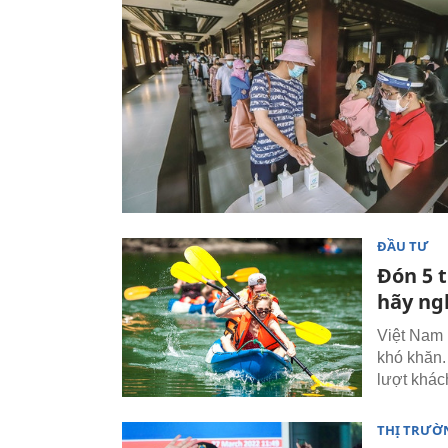
ĐẦU TƯ
Đón 5 t
hãy nghi
Việt Nam n
khó khăn. 
lượt khách
THỊ TRƯỜ