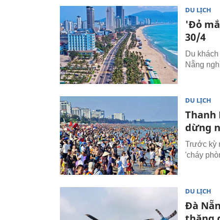
DU LỊCH
'Đỏ mắ
30/4
Du khách 
Nẵng nghỉ
DU LỊCH
Thanh H
dừng n
Trước kỳ 
'cháy phò
DU LỊCH
Đà Nẵn
thăng d