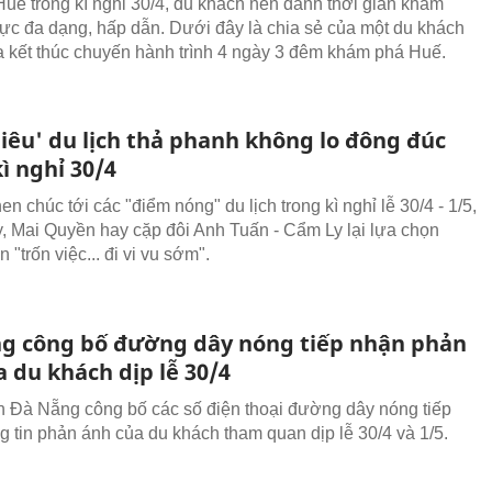
uế trong kì nghỉ 30/4, du khách nên dành thời gian khám
ực đa dạng, hấp dẫn. Dưới đây là chia sẻ của một du khách
ừa kết thúc chuyến hành trình 4 ngày 3 đêm khám phá Huế.
hiêu' du lịch thả phanh không lo đông đúc
ì nghỉ 30/4
en chúc tới các "điểm nóng" du lịch trong kì nghỉ lễ 30/4 - 1/5,
, Mai Quyền hay cặp đôi Anh Tuấn - Cẩm Ly lại lựa chọn
"trốn việc... đi vi vu sớm".
g công bố đường dây nóng tiếp nhận phản
 du khách dịp lễ 30/4
h Đà Nẵng công bố các số điện thoại đường dây nóng tiếp
g tin phản ánh của du khách tham quan dịp lễ 30/4 và 1/5.