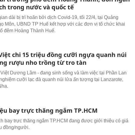
ch trong nước và quốc tế
ian dài bị trì hoãn bởi dịch Covid-19, tối 22/4, tại Quảng
ọ Môn, UBND TP Huế kết hợp với các đơn vị tổ chức khai
hố đêm Hoàng Thành Huế.
Việt chi 15 triệu đồng cưỡi ngựa quanh núi
ống rượu nho trồng từ tro tàn
Việt Dương Lâm - đang sinh sống và làm việc tại Phần Lan
i nghiệm cưỡi lạc đà quanh núi lửa ấn tượng tại Lanzarote,
Nha.
riệu bay trực thăng ngắm TP.HCM
ịch bay trực thăng ngắm TP.HCM đang được giới thiệu có giá
ệu đồng/người.