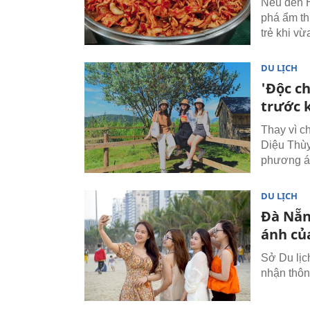
Nếu đến H
phá ẩm th
trẻ khi v
DU LỊCH
'Độc c
trước k
Thay vì ch
Diệu Thùy
phương án 
DU LỊCH
Đà Nẵn
ánh của
Sở Du lịc
nhận thôn