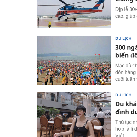
Dịp lễ 30
cao, giúp 
DU LỊCH
300 ng
biển đ
Mặc dù ch
đón hàng 
cuối tuần
DU LỊCH
Du khác
đình du
Thủ tục n
hợp là lí
Việt.