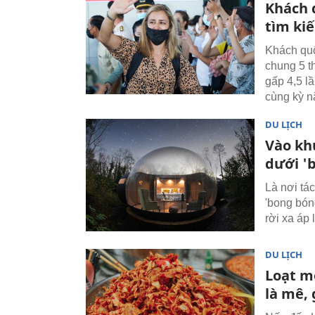
Khách 
tìm ki
Khách quố
chung 5 t
gấp 4,5 l
cùng kỳ n
DU LỊCH
Vào kh
dưới '
Là nơi tá
'bong bón
rời xa áp
DU LỊCH
Loạt m
là mê, 