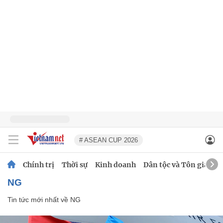
# ASEAN CUP 2026
Chính trị
Thời sự
Kinh doanh
Dân tộc và Tôn giáo
NG
Tin tức mới nhất về
NG