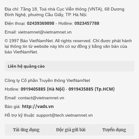
Địa chỉ: Tầng 18, Toà nhà Cục Viễn thông (VNTA), 68 Dương
Đình Nghệ, phường Cầu Giấy, TP. Hà Nội.
Điện thoại:
02439369898
- Hotline:
0923457788
Email: vietnamnet@vietnamnet.vn
© 1997 Báo VietNamNet. All rights reserved. Chỉ được phát hành
lại thông tin từ website này khi có sự đồng ý bằng văn bản của
báo VietNamNet.
Liên hệ quảng cáo
Công ty Cổ phần Truyền thông VietNamNet
0919405885 (Hà Nội)
0919435885 (Tp.HCM)
Hotline:
-
Email: contact@vietnamnet.vn
http://vads.vn
Báo giá:
Hỗ trợ kỹ thuật: support@tech.vietnamnet.vn
Tải ứng dụng
Độc giả gửi bài
Tuyển dụng