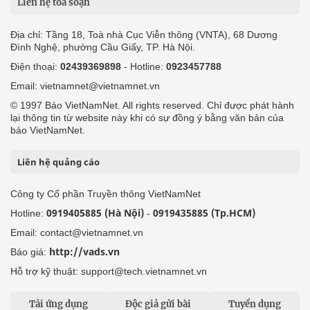
Liên hệ tòa soạn
Địa chỉ: Tầng 18, Toà nhà Cục Viễn thông (VNTA), 68 Dương
Đình Nghệ, phường Cầu Giấy, TP. Hà Nội.
Điện thoại:
02439369898
- Hotline:
0923457788
Email: vietnamnet@vietnamnet.vn
© 1997 Báo VietNamNet. All rights reserved. Chỉ được phát hành
lại thông tin từ website này khi có sự đồng ý bằng văn bản của
báo VietNamNet.
Liên hệ quảng cáo
Công ty Cổ phần Truyền thông VietNamNet
0919405885 (Hà Nội)
0919435885 (Tp.HCM)
Hotline:
-
Email: contact@vietnamnet.vn
http://vads.vn
Báo giá:
Hỗ trợ kỹ thuật: support@tech.vietnamnet.vn
Tải ứng dụng
Độc giả gửi bài
Tuyển dụng