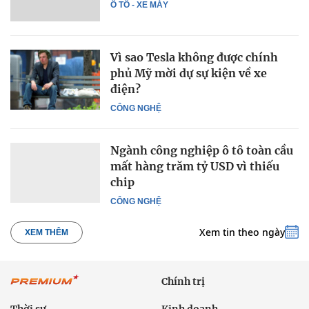
Ô TÔ - XE MÁY
Vì sao Tesla không được chính
phủ Mỹ mời dự sự kiện về xe
điện?
CÔNG NGHỆ
Ngành công nghiệp ô tô toàn cầu
mất hàng trăm tỷ USD vì thiếu
chip
CÔNG NGHỆ
Xem tin theo ngày
XEM THÊM
Chính trị
Thời sự
Kinh doanh