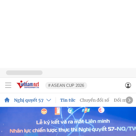
# ASEAN CUP 2026
Nghị quyết 57
Tin tức
Chuyển đổi số
Đổi mới s