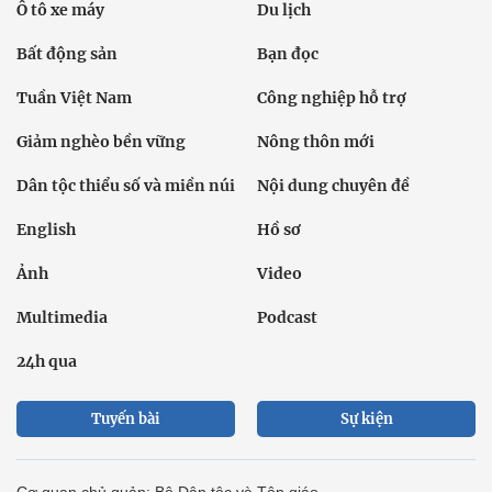
Ô tô xe máy
Du lịch
Bất động sản
Bạn đọc
Tuần Việt Nam
Công nghiệp hỗ trợ
Giảm nghèo bền vững
Nông thôn mới
Dân tộc thiểu số và miền núi
Nội dung chuyên đề
English
Hồ sơ
Ảnh
Video
Multimedia
Podcast
24h qua
Tuyến bài
Sự kiện
Cơ quan chủ quản: Bộ Dân tộc và Tôn giáo