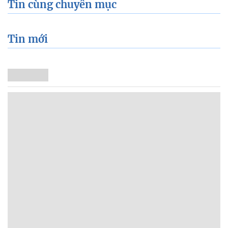
Tin cùng chuyên mục
Tin mới