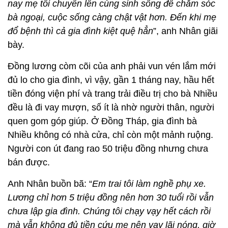
nay mẹ tôi chuyển lên cùng sinh sống để chăm sóc
bà ngoại, cuộc sống càng chật vật hơn. Đến khi mẹ
đổ bệnh thì cả gia đình kiệt quệ hẳn
”, anh Nhân giãi
bày.
Đồng lương còm cõi của anh phải vun vén lắm mới
đủ lo cho gia đình, vì vậy, gần 1 tháng nay, hầu hết
tiền đóng viện phí và trang trải điều trị cho bà Nhiều
đều là đi vay mượn, số ít là nhờ người thân, người
quen gom góp giúp. Ở Đồng Tháp, gia đình bà
Nhiều không có nhà cửa, chỉ còn một mảnh ruộng.
Người con út đang rao 50 triệu đồng nhưng chưa
bán được.
Anh Nhân buồn bã: “
Em trai tôi làm nghề phụ xe.
Lương chỉ hơn 5 triệu đồng nên hơn 30 tuổi rồi vẫn
chưa lập gia đình. Chúng tôi chạy vạy hết cách rồi
mà vẫn không đủ tiền cứu mẹ nên vay lãi nóng, giờ