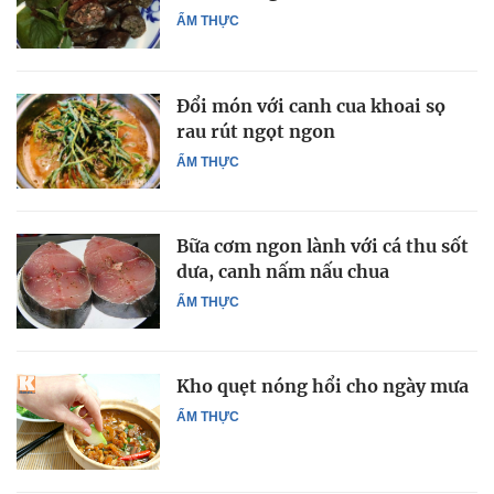
ẨM THỰC
Đổi món với canh cua khoai sọ
rau rút ngọt ngon
ẨM THỰC
Bữa cơm ngon lành với cá thu sốt
dưa, canh nấm nấu chua
ẨM THỰC
Kho quẹt nóng hổi cho ngày mưa
ẨM THỰC