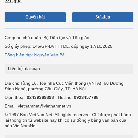
24h qua
Tuyến bài
Sự kiện
Cơ quan chủ quản: Bộ Dân tộc và Tôn giáo
Số giấy phép: 146/GP-BVHTTDL, cấp ngày 17/10/2025
Tổng biên tập: Nguyễn Văn Bá
Liên hệ tòa soạn
Địa chỉ: Tầng 18, Toà nhà Cục Viễn thông (VNTA), 68 Dương
Đình Nghệ, phường Cầu Giấy, TP. Hà Nội.
Điện thoại:
02439369898
- Hotline:
0923457788
Email: vietnamnet@vietnamnet.vn
© 1997 Báo VietNamNet. All rights reserved. Chỉ được phát hành
lại thông tin từ website này khi có sự đồng ý bằng văn bản của
báo VietNamNet.