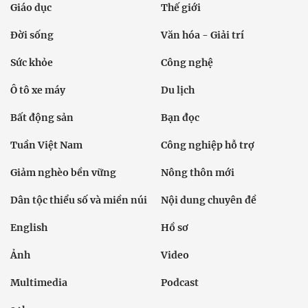
Giáo dục
Thế giới
Đời sống
Văn hóa - Giải trí
Sức khỏe
Công nghệ
Ô tô xe máy
Du lịch
Bất động sản
Bạn đọc
Tuần Việt Nam
Công nghiệp hỗ trợ
Giảm nghèo bền vững
Nông thôn mới
Dân tộc thiểu số và miền núi
Nội dung chuyên đề
English
Hồ sơ
Ảnh
Video
Multimedia
Podcast