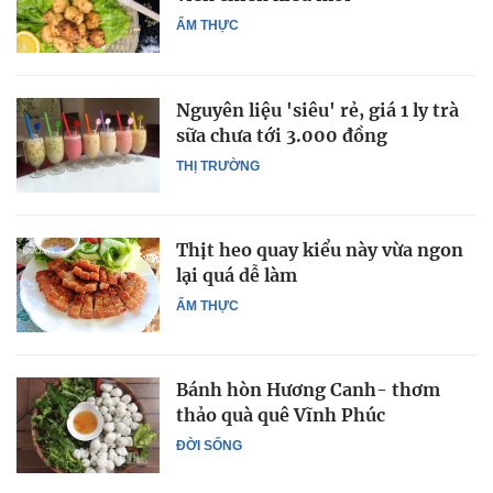
ẨM THỰC
Nguyên liệu 'siêu' rẻ, giá 1 ly trà
sữa chưa tới 3.000 đồng
THỊ TRƯỜNG
Thịt heo quay kiểu này vừa ngon
lại quá dễ làm
ẨM THỰC
Bánh hòn Hương Canh- thơm
thảo quà quê Vĩnh Phúc
ĐỜI SỐNG