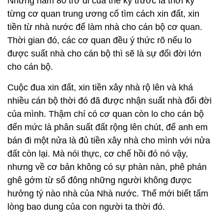
Những năm 80 trở đi của thế kỷ trước là thời kỳ
từng cơ quan trung ương cố tìm cách xin đất, xin
tiền từ nhà nước để làm nhà cho cán bộ cơ quan.
Thời gian đó, các cơ quan đều ý thức rõ nếu lo
được suất nhà cho cán bộ thì sẽ là sự đổi đời lớn
cho cán bộ.
Cuộc đua xin đất, xin tiền xây nhà rộ lên và khá
nhiều cán bộ thời đó đã được nhận suất nhà đổi đời
của mình. Thậm chí có cơ quan còn lo cho cán bộ
đến mức là phân suất đất rộng lên chút, để anh em
bán đi một nửa là đủ tiền xây nhà cho mình với nửa
đất còn lại. Mà nói thực, cơ chế hồi đó nó vậy,
nhưng về cơ bản không có sự phàn nàn, phê phán
ghê gớm từ số đông những người không được
hưởng tý nào nhà của Nhà nước. Thế mới biết tấm
lòng bao dung của con người ta thời đó.