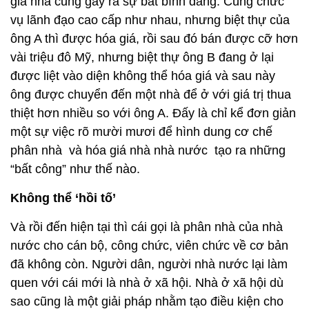
giá nhà cũng gây ra sự bất bình đẳng. Cùng chức
vụ lãnh đạo cao cấp như nhau, nhưng biệt thự của
ông A thì được hóa giá, rồi sau đó bán được cỡ hơn
vài triệu đô Mỹ, nhưng biệt thự ông B đang ở lại
được liệt vào diện không thể hóa giá và sau này
ông được chuyển đến một nhà để ở với giá trị thua
thiệt hơn nhiều so với ông A. Đấy là chỉ kể đơn giản
một sự việc rõ mười mươi để hình dung cơ chế
phân nhà và hóa giá nhà nhà nước tạo ra những
“bất công” như thế nào.
Không thể ‘hồi tố’
Và rồi đến hiện tại thì cái gọi là phân nhà của nhà
nước cho cán bộ, công chức, viên chức về cơ bản
đã không còn. Người dân, người nhà nước lại làm
quen với cái mới là nhà ở xã hội. Nhà ở xã hội dù
sao cũng là một giải pháp nhằm tạo điều kiện cho