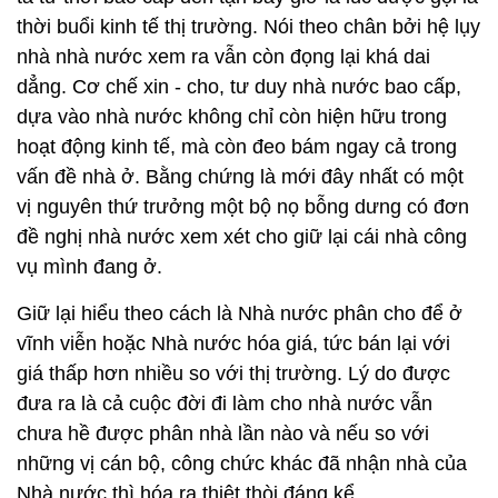
thời buổi kinh tế thị trường. Nói theo chân bởi hệ lụy
nhà nhà nước xem ra vẫn còn đọng lại khá dai
dẳng. Cơ chế xin - cho, tư duy nhà nước bao cấp,
dựa vào nhà nước không chỉ còn hiện hữu trong
hoạt động kinh tế, mà còn đeo bám ngay cả trong
vấn đề nhà ở. Bằng chứng là mới đây nhất có một
vị nguyên thứ trưởng một bộ nọ bỗng dưng có đơn
đề nghị nhà nước xem xét cho giữ lại cái nhà công
vụ mình đang ở.
Giữ lại hiểu theo cách là Nhà nước phân cho để ở
vĩnh viễn hoặc Nhà nước hóa giá, tức bán lại với
giá thấp hơn nhiều so với thị trường. Lý do được
đưa ra là cả cuộc đời đi làm cho nhà nước vẫn
chưa hề được phân nhà lần nào và nếu so với
những vị cán bộ, công chức khác đã nhận nhà của
Nhà nước thì hóa ra thiệt thòi đáng kể.