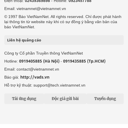
Điện thoại:
02439369898
- Hotline:
0923457788
Email: vietnamnet@vietnamnet.vn
© 1997 Báo VietNamNet. All rights reserved. Chỉ được phát hành
lại thông tin từ website này khi có sự đồng ý bằng văn bản của
báo VietNamNet.
Liên hệ quảng cáo
Công ty Cổ phần Truyền thông VietNamNet
0919405885 (Hà Nội)
0919435885 (Tp.HCM)
Hotline:
-
Email: contact@vietnamnet.vn
http://vads.vn
Báo giá:
Hỗ trợ kỹ thuật: support@tech.vietnamnet.vn
Tải ứng dụng
Độc giả gửi bài
Tuyển dụng