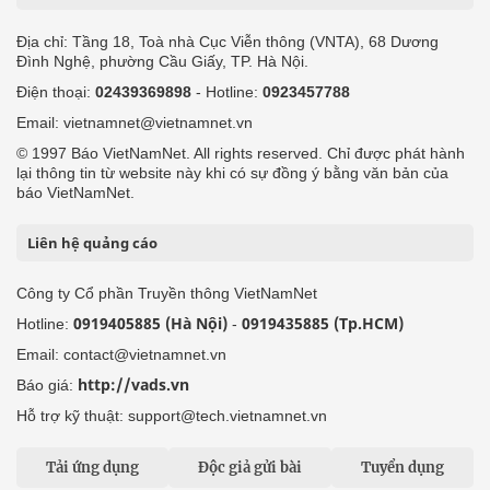
Địa chỉ: Tầng 18, Toà nhà Cục Viễn thông (VNTA), 68 Dương
Đình Nghệ, phường Cầu Giấy, TP. Hà Nội.
Điện thoại:
02439369898
- Hotline:
0923457788
Email: vietnamnet@vietnamnet.vn
© 1997 Báo VietNamNet. All rights reserved. Chỉ được phát hành
lại thông tin từ website này khi có sự đồng ý bằng văn bản của
báo VietNamNet.
Liên hệ quảng cáo
Công ty Cổ phần Truyền thông VietNamNet
0919405885 (Hà Nội)
0919435885 (Tp.HCM)
Hotline:
-
Email: contact@vietnamnet.vn
http://vads.vn
Báo giá:
Hỗ trợ kỹ thuật: support@tech.vietnamnet.vn
Tải ứng dụng
Độc giả gửi bài
Tuyển dụng