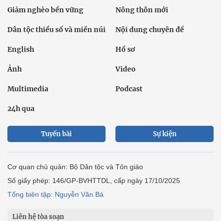
Giảm nghèo bền vững
Nông thôn mới
Dân tộc thiểu số và miền núi
Nội dung chuyên đề
English
Hồ sơ
Ảnh
Video
Multimedia
Podcast
24h qua
Tuyến bài
Sự kiện
Cơ quan chủ quản: Bộ Dân tộc và Tôn giáo
Số giấy phép: 146/GP-BVHTTDL, cấp ngày 17/10/2025
Tổng biên tập: Nguyễn Văn Bá
Liên hệ tòa soạn