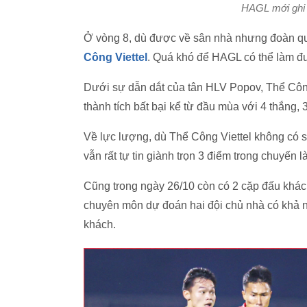
HAGL mới ghi 
Ở vòng 8, dù được về sân nhà nhưng đoàn quâ
Công Viettel
. Quá khó để HAGL có thể làm đư
Dưới sự dẫn dắt của tân HLV Popov, Thể Công Vi
thành tích bất bại kể từ đầu mùa với 4 thắng,
Về lực lượng, dù Thể Công Viettel không có s
vẫn rất tự tin giành trọn 3 điểm trong chuyến 
Cũng trong ngày 26/10 còn có 2 cặp đấu khá
chuyên môn dự đoán hai đội chủ nhà có khả n
khách.