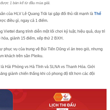
được 1 bàn kể từ đầu mùa giải.
n của HLV Lê Quang Trãi lại gặp đối thủ rất mạnh là
Thể
ợc điều gì, ngay cả 1 điểm.
ettel đang trình diễn một lối chơi kỷ luật, hiệu quả, duy trì
 3 hòa, giành 15 điểm, xếp thứ 2 BXH.
ự phục vụ của trung vệ Bùi Tiến Dũng vì án treo giò, nhưng
làm khách trên sân Pleiku.
c là Hải Phòng vs Hà Tĩnh và SLNA vs Thanh Hóa. Giới
ăng giành chiến thắng khi có phong độ tốt hơn các đội