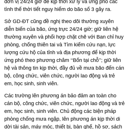
đơn vị 24/24 giờ để kịp thời xử lý và ứng phó các
tình thế thời tiết nguy hiểm do bão số 3 gây ra.
Sở GD-ĐT cũng đề nghị theo dõi thường xuyên
diễn biến của bão, ứng trực 24/24 giờ; giữ liên hệ
thường xuyên và phối hợp chặt chẽ với Ban chỉ huy
phòng, chống thiên tai và Tìm kiếm cứu nạn, lực
lượng cứu hộ của tỉnh và địa phương để kịp thời
ứng phó theo phương châm ‘‘Bốn tại chỗ’’; giữ liên
hệ và thông tin kịp thời, đầy đủ về mưa bão đến cán
bộ, công chức, viên chức, người lao động và trẻ
em, học sinh, sinh viên.
Các trường lên phương án bảo đảm an toàn cho
cán bộ, công chức, viên chức, người lao động và trẻ
em, học sinh, sinh viên. Chủ động các biện pháp
phòng chống mưa ngập, lên phương án kịp thời di
dời tài sản, máy móc, thiết bị, bàn ghế, hồ sơ, sách