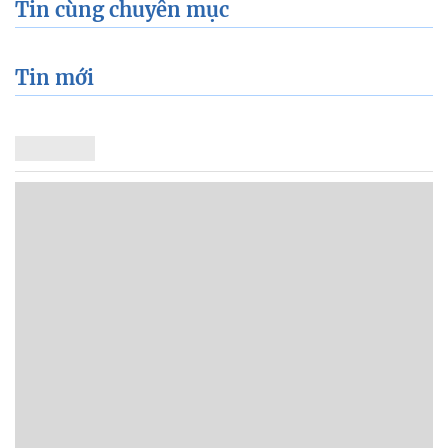
Tin cùng chuyên mục
Tin mới