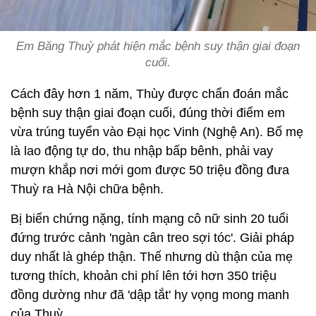
Em Băng Thuỳ phát hiện mắc bệnh suy thận giai đoạn
cuối.
Cách đây hơn 1 năm, Thùy được chẩn đoán mắc
bệnh suy thận giai đoạn cuối, đúng thời điểm em
vừa trúng tuyển vào Đại học Vinh (Nghệ An). Bố mẹ
là lao động tự do, thu nhập bấp bênh, phải vay
mượn khắp nơi mới gom được 50 triệu đồng đưa
Thuỳ ra Hà Nội chữa bệnh.
Bị biến chứng nặng, tính mạng cô nữ sinh 20 tuổi
đứng trước cảnh 'ngàn cân treo sợi tóc'. Giải pháp
duy nhất là ghép thận. Thế nhưng dù thận của mẹ
tương thích, khoản chi phí lên tới hơn 350 triệu
đồng dường như đã 'dập tắt' hy vọng mong manh
của Thuỳ.