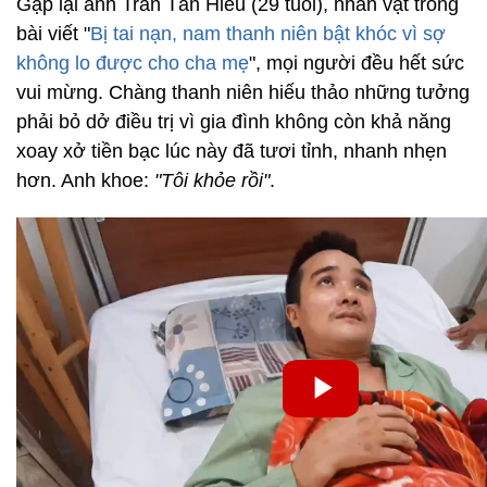
Gặp lại anh Trần Tấn Hiếu (29 tuổi), nhân vật trong
bài viết "
Bị tai nạn, nam thanh niên bật khóc vì sợ
không lo được cho cha mẹ
", mọi người đều hết sức
vui mừng. Chàng thanh niên hiếu thảo những tưởng
phải bỏ dở điều trị vì gia đình không còn khả năng
xoay xở tiền bạc lúc này đã tươi tỉnh, nhanh nhẹn
hơn. Anh khoe:
"Tôi khỏe rồi"
.