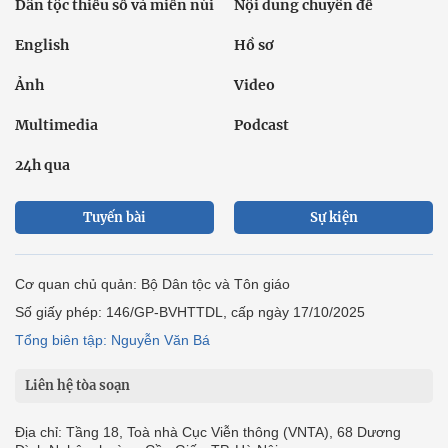
Dân tộc thiểu số và miền núi
Nội dung chuyên đề
English
Hồ sơ
Ảnh
Video
Multimedia
Podcast
24h qua
Tuyến bài
Sự kiện
Cơ quan chủ quản: Bộ Dân tộc và Tôn giáo
Số giấy phép: 146/GP-BVHTTDL, cấp ngày 17/10/2025
Tổng biên tập: Nguyễn Văn Bá
Liên hệ tòa soạn
Địa chỉ: Tầng 18, Toà nhà Cục Viễn thông (VNTA), 68 Dương