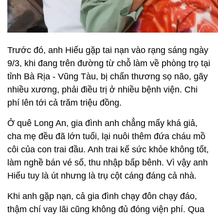
Trước đó, anh Hiếu gặp tai nạn vào rạng sáng ngày
9/3, khi đang trên đường từ chỗ làm về phòng trọ tại
tỉnh Bà Rịa - Vũng Tàu, bị chấn thương sọ não, gãy
nhiều xương, phải điều trị ở nhiều bệnh viện. Chi
phí lên tới cả trăm triệu đồng.
Ở quê Long An, gia đình anh chẳng mấy khá giả,
cha mẹ đều đã lớn tuổi, lại nuôi thêm đứa cháu mồ
côi của con trai đầu. Anh trai kế sức khỏe không tốt,
làm nghề bán vé số, thu nhập bấp bênh. Vì vậy anh
Hiếu tuy là út nhưng là trụ cột cáng đáng cả nhà.
Khi anh gặp nạn, cả gia đình chạy đôn chạy đáo,
thậm chí vay lãi cũng không đủ đóng viện phí. Qua