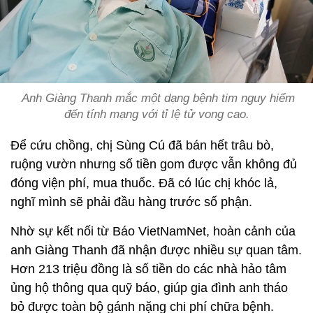
Anh Giàng Thanh mắc một dạng bệnh tim nguy hiểm
đến tính mạng với tỉ lệ tử vong cao.
Để cứu chồng, chị Sùng Cú đã bán hết trâu bò,
ruộng vườn nhưng số tiền gom được vẫn không đủ
đóng viện phí, mua thuốc. Đã có lúc chị khóc lả,
nghĩ mình sẽ phải đầu hàng trước số phận.
Nhờ sự kết nối từ Báo VietNamNet, hoàn cảnh của
anh Giàng Thanh đã nhận được nhiều sự quan tâm.
Hơn 213 triệu đồng là số tiền do các nhà hảo tâm
ủng hộ thông qua quỹ báo, giúp gia đình anh tháo
bỏ được toàn bộ gánh nặng chi phí chữa bệnh.