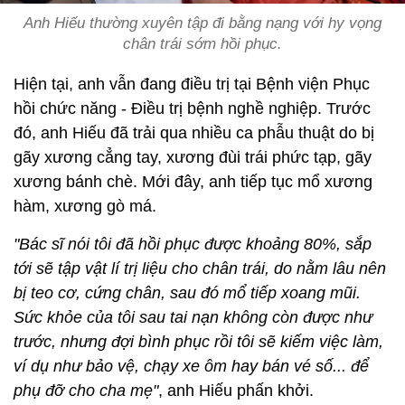
Anh Hiếu thường xuyên tập đi bằng nạng với hy vọng
chân trái sớm hồi phục.
Hiện tại, anh vẫn đang điều trị tại Bệnh viện Phục
hồi chức năng - Điều trị bệnh nghề nghiệp. Trước
đó, anh Hiếu đã trải qua nhiều ca phẫu thuật do bị
gãy xương cẳng tay, xương đùi trái phức tạp, gãy
xương bánh chè. Mới đây, anh tiếp tục mổ xương
hàm, xương gò má.
"Bác sĩ nói tôi đã hồi phục được khoảng 80%, sắp
tới sẽ tập vật lí trị liệu cho chân trái, do nằm lâu nên
bị teo cơ, cứng chân, sau đó mổ tiếp xoang mũi.
Sức khỏe của tôi sau tai nạn không còn được như
trước, nhưng đợi bình phục rồi tôi sẽ kiếm việc làm,
ví dụ như bảo vệ, chạy xe ôm hay bán vé số... để
phụ đỡ cho cha mẹ"
, anh Hiếu phấn khởi.