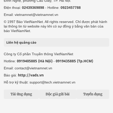
Đình Nghệ, phường Cầu Giấy, TP. Hà Nội.
Điện thoại:
02439369898
- Hotline:
0923457788
Email: vietnamnet@vietnamnet.vn
© 1997 Báo VietNamNet. All rights reserved. Chỉ được phát hành
lại thông tin từ website này khi có sự đồng ý bằng văn bản của
báo VietNamNet.
Liên hệ quảng cáo
Công ty Cổ phần Truyền thông VietNamNet
0919405885 (Hà Nội)
0919435885 (Tp.HCM)
Hotline:
-
Email: contact@vietnamnet.vn
http://vads.vn
Báo giá:
Hỗ trợ kỹ thuật: support@tech.vietnamnet.vn
Tải ứng dụng
Độc giả gửi bài
Tuyển dụng