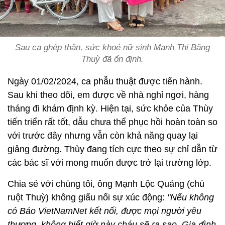
Sau ca ghép thận, sức khoẻ nữ sinh Mạnh Thị Băng
Thuỳ đã ổn định.
Ngày 01/02/2024, ca phẫu thuật được tiến hành.
Sau khi theo dõi, em được về nhà nghỉ ngơi, hàng
tháng đi khám định kỳ. Hiện tại, sức khỏe của Thùy
tiến triển rất tốt, dẫu chưa thể phục hồi hoàn toàn so
với trước đây nhưng vẫn còn khả năng quay lại
giảng đường. Thùy đang tích cực theo sự chỉ dẫn từ
các bác sĩ với mong muốn được trở lại trường lớp.
Chia sẻ với chúng tôi, ông Mạnh Lộc Quảng (chú
ruột Thuỳ) không giấu nổi sự xúc động:
"Nếu không
có Báo VietNamNet kết nối, được mọi người yêu
thương, không biết giờ này cháu sẽ ra sao. Gia đình