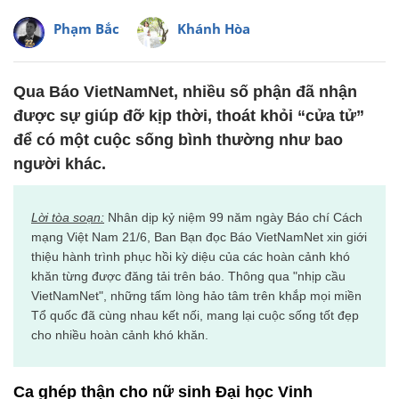
Phạm Bắc
Khánh Hòa
Qua Báo VietNamNet, nhiều số phận đã nhận
được sự giúp đỡ kịp thời, thoát khỏi “cửa tử”
để có một cuộc sống bình thường như bao
người khác.
Lời tòa soạn:
Nhân dịp kỷ niệm 99 năm ngày Báo chí Cách
mạng Việt Nam 21/6, Ban Bạn đọc Báo VietNamNet xin giới
thiệu hành trình phục hồi kỳ diệu của các hoàn cảnh khó
khăn từng được đăng tải trên báo. Thông qua "nhịp cầu
VietNamNet", những tấm lòng hảo tâm trên khắp mọi miền
Tổ quốc đã cùng nhau kết nối, mang lại cuộc sống tốt đẹp
cho nhiều hoàn cảnh khó khăn.
Ca ghép thận cho nữ sinh Đại học Vinh