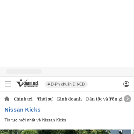
# Điểm chuẩn ĐH-CĐ
Chính trị
Thời sự
Kinh doanh
Dân tộc và Tôn giáo
Nissan Kicks
Tin tức mới nhất về
Nissan Kicks