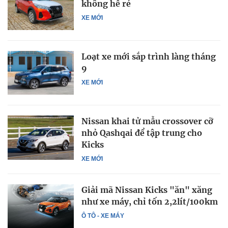
không hề rẻ
XE MỚI
Loạt xe mới sắp trình làng tháng
9
XE MỚI
Nissan khai tử mẫu crossover cỡ
nhỏ Qashqai để tập trung cho
Kicks
XE MỚI
Giải mã Nissan Kicks "ăn" xăng
như xe máy, chỉ tốn 2,2lít/100km
Ô TÔ - XE MÁY