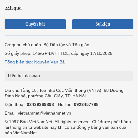
24h qua
Tuyến bài
Sự kiện
Cơ quan chủ quản: Bộ Dân tộc và Tôn giáo
Số giấy phép: 146/GP-BVHTTDL, cấp ngày 17/10/2025
Tổng biên tập: Nguyễn Văn Bá
Liên hệ tòa soạn
Địa chỉ: Tầng 18, Toà nhà Cục Viễn thông (VNTA), 68 Dương
Đình Nghệ, phường Cầu Giấy, TP. Hà Nội.
Điện thoại:
02439369898
- Hotline:
0923457788
Email: vietnamnet@vietnamnet.vn
© 1997 Báo VietNamNet. All rights reserved. Chỉ được phát hành
lại thông tin từ website này khi có sự đồng ý bằng văn bản của
báo VietNamNet.