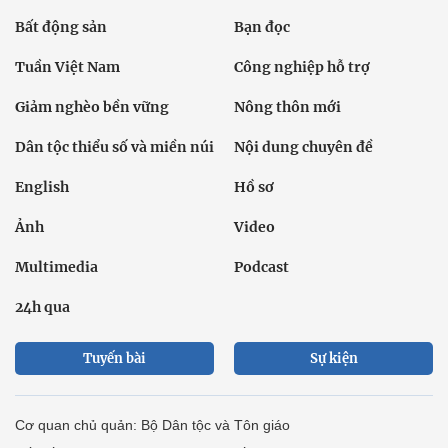
Bất động sản
Bạn đọc
Tuần Việt Nam
Công nghiệp hỗ trợ
Giảm nghèo bền vững
Nông thôn mới
Dân tộc thiểu số và miền núi
Nội dung chuyên đề
English
Hồ sơ
Ảnh
Video
Multimedia
Podcast
24h qua
Tuyến bài
Sự kiện
Cơ quan chủ quản: Bộ Dân tộc và Tôn giáo