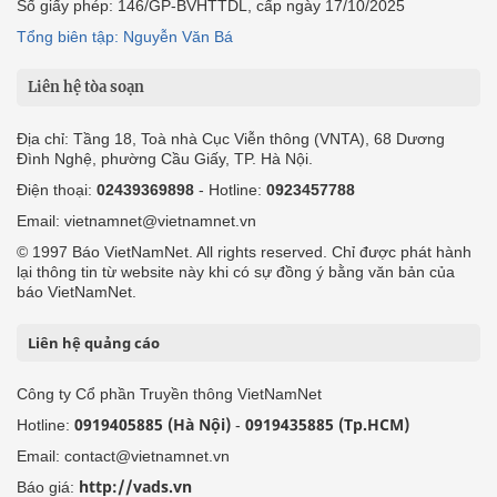
Số giấy phép: 146/GP-BVHTTDL, cấp ngày 17/10/2025
Tổng biên tập: Nguyễn Văn Bá
Liên hệ tòa soạn
Địa chỉ: Tầng 18, Toà nhà Cục Viễn thông (VNTA), 68 Dương
Đình Nghệ, phường Cầu Giấy, TP. Hà Nội.
Điện thoại:
02439369898
- Hotline:
0923457788
Email: vietnamnet@vietnamnet.vn
© 1997 Báo VietNamNet. All rights reserved. Chỉ được phát hành
lại thông tin từ website này khi có sự đồng ý bằng văn bản của
báo VietNamNet.
Liên hệ quảng cáo
Công ty Cổ phần Truyền thông VietNamNet
0919405885 (Hà Nội)
0919435885 (Tp.HCM)
Hotline:
-
Email: contact@vietnamnet.vn
http://vads.vn
Báo giá: