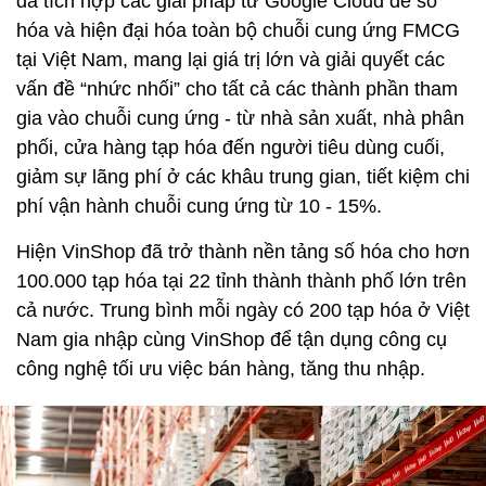
đã tích hợp các giải pháp từ Google Cloud để số
hóa và hiện đại hóa toàn bộ chuỗi cung ứng FMCG
tại Việt Nam, mang lại giá trị lớn và giải quyết các
vấn đề “nhức nhối” cho tất cả các thành phần tham
gia vào chuỗi cung ứng - từ nhà sản xuất, nhà phân
phối, cửa hàng tạp hóa đến người tiêu dùng cuối,
giảm sự lãng phí ở các khâu trung gian, tiết kiệm chi
phí vận hành chuỗi cung ứng từ 10 - 15%.
Hiện VinShop đã trở thành nền tảng số hóa cho hơn
100.000 tạp hóa tại 22 tỉnh thành thành phố lớn trên
cả nước. Trung bình mỗi ngày có 200 tạp hóa ở Việt
Nam gia nhập cùng VinShop để tận dụng công cụ
công nghệ tối ưu việc bán hàng, tăng thu nhập.