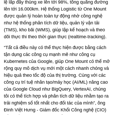
lệ lấp đầy thùng xe lên tới 98%, tổng quãng đường
lên tới 16.000km. Hệ thống Logistic từ One Mount
được quản lý hoàn toàn tự động nhờ công nghệ
như hệ thống phân tích dữ liệu, quản lý vận tải
(TMS), kho bãi (WMS), giúp lập kế hoạch và theo
dõi thực thi theo thời gian thực (realtime-tracking).
“Tất cả điều này có thể thực hiện được bằng cách
tận dụng các công cụ mạnh mẽ như công cụ
Kubernetes của Google, giúp One Mount có thể mở
rộng quy mô dịch vụ mới một cách nhanh chóng và
hiệu quả theo tốc độ của thị trường. Cùng với các
công cụ trí tuệ nhân tạo/máy học (AI/ML) nâng cao
của Google Cloud như BigQuery, VertexAI, chúng
tôi có thể tích hợp và phân tích dữ liệu nhằm tạo ra
trải nghiệm số tốt nhất cho đối tác của mình”, ông
Đinh Việt Hưng - Giám đốc Khối Công nghệ (CIO)