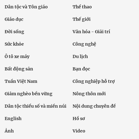
Dân tộc và Tôn giáo
Thể thao
Giáo dục
Thế giới
Đời sống
Văn hóa - Giải trí
Sức khỏe
Công nghệ
Ô tô xe máy
Du lịch
Bất động sản
Bạn đọc
Tuần Việt Nam
Công nghiệp hỗ trợ
Giảm nghèo bền vững
Nông thôn mới
Dân tộc thiểu số và miền núi
Nội dung chuyên đề
English
Hồ sơ
Ảnh
Video