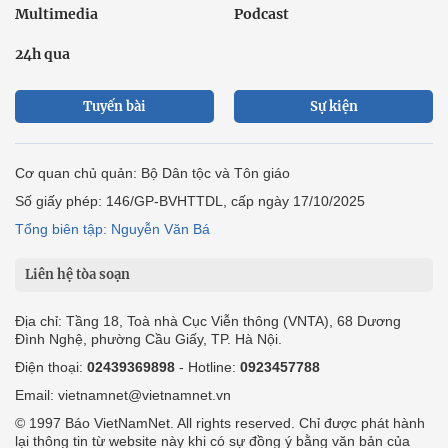
Multimedia
Podcast
24h qua
Tuyến bài
Sự kiện
Cơ quan chủ quản: Bộ Dân tộc và Tôn giáo
Số giấy phép: 146/GP-BVHTTDL, cấp ngày 17/10/2025
Tổng biên tập: Nguyễn Văn Bá
Liên hệ tòa soạn
Địa chỉ: Tầng 18, Toà nhà Cục Viễn thông (VNTA), 68 Dương
Đình Nghệ, phường Cầu Giấy, TP. Hà Nội.
Điện thoại:
02439369898
- Hotline:
0923457788
Email: vietnamnet@vietnamnet.vn
© 1997 Báo VietNamNet. All rights reserved. Chỉ được phát hành
lại thông tin từ website này khi có sự đồng ý bằng văn bản của