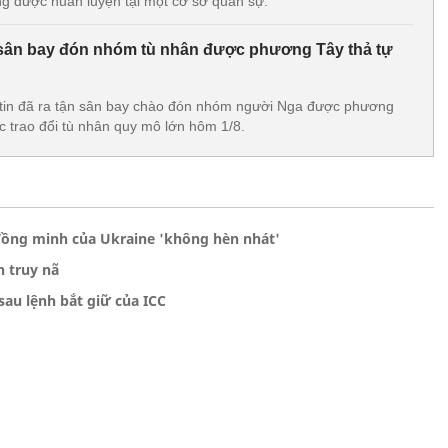
ang được huấn luyện tại một cơ sở quân sự.
 sân bay đón nhóm tù nhân được phương Tây thả tự
utin đã ra tận sân bay chào đón nhóm người Nga được phương
c trao đổi tù nhân quy mô lớn hôm 1/8.
 đồng minh của Ukraine 'không hèn nhát'
 truy nã
sau lệnh bắt giữ của ICC