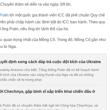
Chuyến thăm sẽ diễn ra vào ngày 3/9 tới.
Putin
tới một quốc gia thành viên ICC đã phê chuẩn Quy chế
iên phải chấp hành các lệnh bắt do ICC ban hành. Theo quy
 ông Putin, nếu ông tới lãnh thổ của họ.
tác quan trọng nhất của Mông Cổ. Trong đó, Mông Cổ gần như
ệu từ Nga.
uyết định xong cách đáp trả cuộc đột kích của Ukraine
Anatoly Antonov cho biết, Tổng thống Putin đã có kế hoạch hành
ột kích của Ukraine vào vùng Kursk của Nga và tất cả những
chắc chắn sẽ bị trừng phạt.
ới Chechnya, gặp binh sĩ sắp triển khai chiến đấu ở
r Putin đã có chuyến thăm bất ngờ tới Cộng hòa Chechnya, và