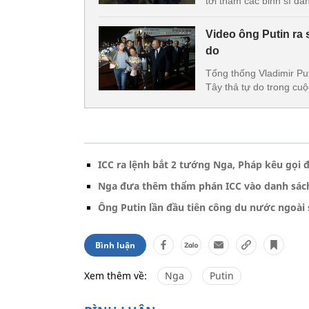
tới thăm các binh sĩ đ
Video ông Putin ra
do
Tổng thống Vladimir P
Tây thả tự do trong cuộ
ICC ra lệnh bắt 2 tướng Nga, Pháp kêu gọi
Nga đưa thêm thẩm phán ICC vào danh sách
Ông Putin lần đầu tiên công du nước ngoài 
Bình luận
Xem thêm về:
Nga
Putin