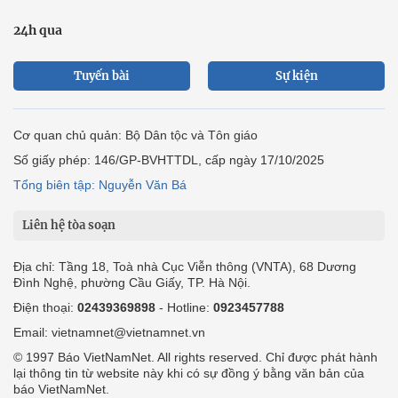
24h qua
Tuyến bài
Sự kiện
Cơ quan chủ quản: Bộ Dân tộc và Tôn giáo
Số giấy phép: 146/GP-BVHTTDL, cấp ngày 17/10/2025
Tổng biên tập: Nguyễn Văn Bá
Liên hệ tòa soạn
Địa chỉ: Tầng 18, Toà nhà Cục Viễn thông (VNTA), 68 Dương
Đình Nghệ, phường Cầu Giấy, TP. Hà Nội.
Điện thoại:
02439369898
- Hotline:
0923457788
Email: vietnamnet@vietnamnet.vn
© 1997 Báo VietNamNet. All rights reserved. Chỉ được phát hành
lại thông tin từ website này khi có sự đồng ý bằng văn bản của
báo VietNamNet.