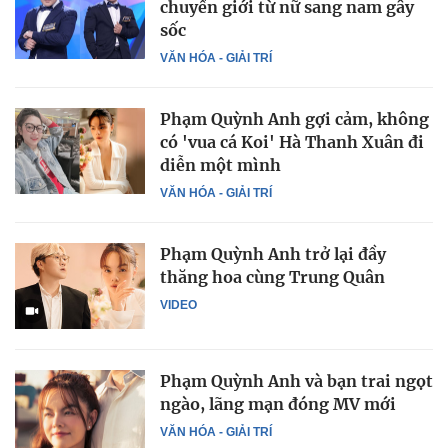
chuyển giới từ nữ sang nam gây
sốc
VĂN HÓA - GIẢI TRÍ
Phạm Quỳnh Anh gợi cảm, không
có 'vua cá Koi' Hà Thanh Xuân đi
diễn một mình
VĂN HÓA - GIẢI TRÍ
Phạm Quỳnh Anh trở lại đầy
thăng hoa cùng Trung Quân
VIDEO
Phạm Quỳnh Anh và bạn trai ngọt
ngào, lãng mạn đóng MV mới
VĂN HÓA - GIẢI TRÍ