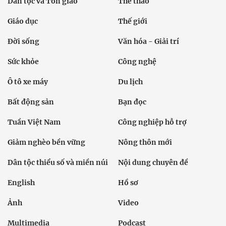
Dân tộc và Tôn giáo
Thể thao
Giáo dục
Thế giới
Đời sống
Văn hóa - Giải trí
Sức khỏe
Công nghệ
Ô tô xe máy
Du lịch
Bất động sản
Bạn đọc
Tuần Việt Nam
Công nghiệp hỗ trợ
Giảm nghèo bền vững
Nông thôn mới
Dân tộc thiểu số và miền núi
Nội dung chuyên đề
English
Hồ sơ
Ảnh
Video
Multimedia
Podcast