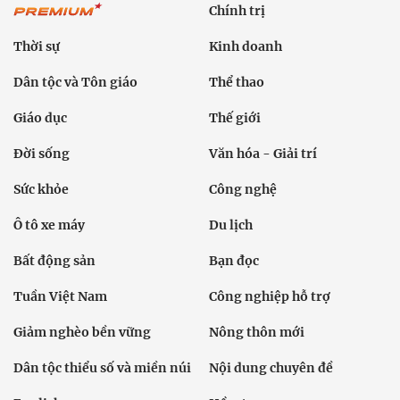
Chính trị
Thời sự
Kinh doanh
Dân tộc và Tôn giáo
Thể thao
Giáo dục
Thế giới
Đời sống
Văn hóa - Giải trí
Sức khỏe
Công nghệ
Ô tô xe máy
Du lịch
Bất động sản
Bạn đọc
Tuần Việt Nam
Công nghiệp hỗ trợ
Giảm nghèo bền vững
Nông thôn mới
Dân tộc thiểu số và miền núi
Nội dung chuyên đề