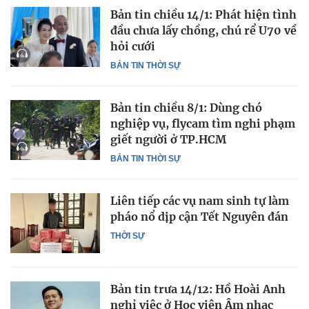
Bản tin chiều 14/1: Phát hiện tình
đầu chưa lấy chồng, chú rể U70 về
hỏi cưới
BẢN TIN THỜI SỰ
Bản tin chiều 8/1: Dùng chó
nghiệp vụ, flycam tìm nghi phạm
giết người ở TP.HCM
BẢN TIN THỜI SỰ
Liên tiếp các vụ nam sinh tự làm
pháo nổ dịp cận Tết Nguyên đán
THỜI SỰ
Bản tin trưa 14/12: Hồ Hoài Anh
nghỉ việc ở Học viện Âm nhạc