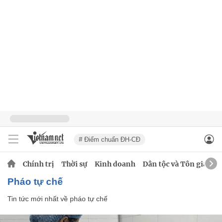
# Điểm chuẩn ĐH-CĐ
Chính trị
Thời sự
Kinh doanh
Dân tộc và Tôn giáo
pháo tự chế
Tin tức mới nhất về
pháo tự chế