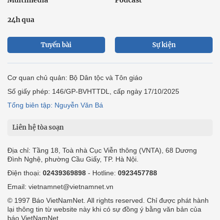
24h qua
Tuyến bài
Sự kiện
Cơ quan chủ quản: Bộ Dân tộc và Tôn giáo
Số giấy phép: 146/GP-BVHTTDL, cấp ngày 17/10/2025
Tổng biên tập: Nguyễn Văn Bá
Liên hệ tòa soạn
Địa chỉ: Tầng 18, Toà nhà Cục Viễn thông (VNTA), 68 Dương
Đình Nghệ, phường Cầu Giấy, TP. Hà Nội.
Điện thoại:
02439369898
- Hotline:
0923457788
Email: vietnamnet@vietnamnet.vn
© 1997 Báo VietNamNet. All rights reserved. Chỉ được phát hành
lại thông tin từ website này khi có sự đồng ý bằng văn bản của
báo VietNamNet.