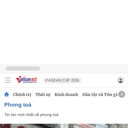
# ASEAN CUP 2026
Chính trị
Thời sự
Kinh doanh
Dân tộc và Tôn giáo
phong toả
Tin tức mới nhất về
phong toả