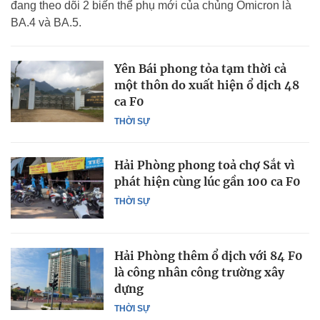
đang theo dõi 2 biến thể phụ mới của chủng Omicron là
BA.4 và BA.5.
Yên Bái phong tỏa tạm thời cả
một thôn do xuất hiện ổ dịch 48
ca F0
THỜI SỰ
Hải Phòng phong toả chợ Sắt vì
phát hiện cùng lúc gần 100 ca F0
THỜI SỰ
Hải Phòng thêm ổ dịch với 84 F0
là công nhân công trường xây
dựng
THỜI SỰ