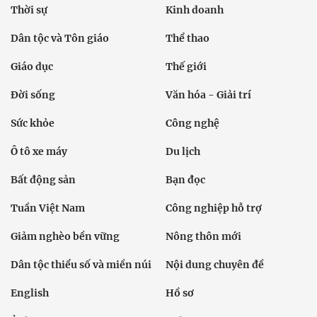
Thời sự
Kinh doanh
Dân tộc và Tôn giáo
Thể thao
Giáo dục
Thế giới
Đời sống
Văn hóa - Giải trí
Sức khỏe
Công nghệ
Ô tô xe máy
Du lịch
Bất động sản
Bạn đọc
Tuần Việt Nam
Công nghiệp hỗ trợ
Giảm nghèo bền vững
Nông thôn mới
Dân tộc thiểu số và miền núi
Nội dung chuyên đề
English
Hồ sơ