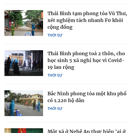
Thái Bình tạm phong tỏa Vũ Thư,
xét nghiệm tách nhanh F0 khỏi
cộng đồng
THỜI SỰ
Thái Bình phong toả 2 thôn, cho
học sinh 5 xã nghỉ học vì Covid-
19 lan rộng
THỜI SỰ
Bắc Ninh phong tỏa một khu phố
có 1.220 hộ dân
THỜI SỰ
Một xã ở Nghệ An thực hiện 'ai ở