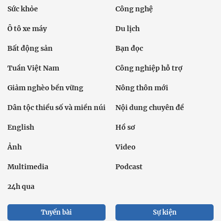
Sức khỏe
Công nghệ
Ô tô xe máy
Du lịch
Bất động sản
Bạn đọc
Tuần Việt Nam
Công nghiệp hỗ trợ
Giảm nghèo bền vững
Nông thôn mới
Dân tộc thiểu số và miền núi
Nội dung chuyên đề
English
Hồ sơ
Ảnh
Video
Multimedia
Podcast
24h qua
Tuyến bài
Sự kiện