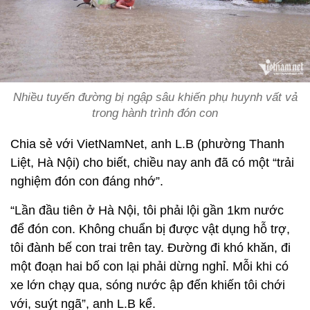
Nhiều tuyến đường bị ngập sâu khiến phụ huynh vất vả
trong hành trình đón con
Chia sẻ với VietNamNet, anh L.B (phường Thanh
Liệt, Hà Nội) cho biết, chiều nay anh đã có một “trải
nghiệm đón con đáng nhớ”.
“Lần đầu tiên ở Hà Nội, tôi phải lội gần 1km nước
để đón con. Không chuẩn bị được vật dụng hỗ trợ,
tôi đành bế con trai trên tay. Đường đi khó khăn, đi
một đoạn hai bố con lại phải dừng nghỉ. Mỗi khi có
xe lớn chạy qua, sóng nước ập đến khiến tôi chới
với, suýt ngã”, anh L.B kể.