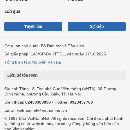
24h qua
Tuyến bài
Sự kiện
Cơ quan chủ quản: Bộ Dân tộc và Tôn giáo
Số giấy phép: 146/GP-BVHTTDL, cấp ngày 17/10/2025
Tổng biên tập: Nguyễn Văn Bá
Liên hệ tòa soạn
Địa chỉ: Tầng 18, Toà nhà Cục Viễn thông (VNTA), 68 Dương
Đình Nghệ, phường Cầu Giấy, TP. Hà Nội.
Điện thoại:
02439369898
- Hotline:
0923457788
Email: vietnamnet@vietnamnet.vn
© 1997 Báo VietNamNet. All rights reserved. Chỉ được phát hành
lại thông tin từ website này khi có sự đồng ý bằng văn bản của
báo VietNamNet.