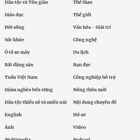
Dân tộc và Tôn giáo
Thể thao
Giáo dục
Thế giới
Đời sống
Văn hóa - Giải trí
Sức khỏe
Công nghệ
Ô tô xe máy
Du lịch
Bất động sản
Bạn đọc
Tuần Việt Nam
Công nghiệp hỗ trợ
Giảm nghèo bền vững
Nông thôn mới
Dân tộc thiểu số và miền núi
Nội dung chuyên đề
English
Hồ sơ
Ảnh
Video
Multimedia
Podcast