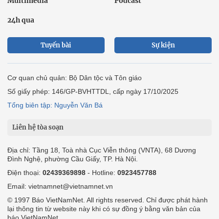
Multimedia
Podcast
24h qua
Tuyến bài
Sự kiện
Cơ quan chủ quản: Bộ Dân tộc và Tôn giáo
Số giấy phép: 146/GP-BVHTTDL, cấp ngày 17/10/2025
Tổng biên tập: Nguyễn Văn Bá
Liên hệ tòa soạn
Địa chỉ: Tầng 18, Toà nhà Cục Viễn thông (VNTA), 68 Dương
Đình Nghệ, phường Cầu Giấy, TP. Hà Nội.
Điện thoại:
02439369898
- Hotline:
0923457788
Email: vietnamnet@vietnamnet.vn
© 1997 Báo VietNamNet. All rights reserved. Chỉ được phát hành
lại thông tin từ website này khi có sự đồng ý bằng văn bản của
báo VietNamNet.