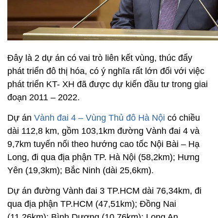
Đây là 2 dự án có vai trò liên kết vùng, thúc đẩy
phát triển đô thị hóa, có ý nghĩa rất lớn đối với việc
phát triển KT- XH đã được dự kiến đầu tư trong giai
đoạn 2011 – 2022.
Dự án
Vành đai 4 – Vùng Thủ đô Hà Nội
có chiều
dài 112,8 km, gồm 103,1km đường Vành đai 4 và
9,7km tuyến nối theo hướng cao tốc Nội Bài – Hạ
Long, đi qua địa phận TP. Hà Nội (58,2km); Hưng
Yên (19,3km); Bắc Ninh (dài 25,6km).
Dự án đường Vành đai 3 TP.HCM dài 76,34km, đi
qua địa phận TP.HCM (47,51km); Đồng Nai
(11,26km); Bình Dương (10,76km); Long An