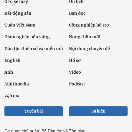
Ô tô xe máy
Du lịch
Bất động sản
Bạn đọc
Tuần Việt Nam
Công nghiệp hỗ trợ
Giảm nghèo bền vững
Nông thôn mới
Dân tộc thiểu số và miền núi
Nội dung chuyên đề
English
Hồ sơ
Ảnh
Video
Multimedia
Podcast
24h qua
Tuyến bài
Sự kiện
Cơ quan chủ quản: Bộ Dân tộc và Tôn giáo