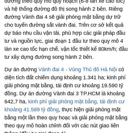
đường theo quy mô quy hoạch (6-8 làn xe cao tốc)
và hệ thống đường đô thị song hành 2 bên. Riêng
đường Vành đai 4 sẽ giải phóng mặt bằng dự trữ
cho tuyến đường sắt vành đai. Trên cơ sở kết quả
dự báo nhu cầu vận tải, phù hợp các giải pháp đầu
tư và nguồn lực, giai đoạn 1 đầu tư theo quy mô 4
làn xe cao tốc hạn chế, vận tốc thiết kế 80km/h; đầu
tư xây dựng đường song hành 2 bên.
Dự án đường
Vành đai 4 - Vùng Thủ đô Hà Nội
có
diện tích đất chiếm dụng khoảng 1.341 ha; kinh phí
giải phóng mặt bằng, tái định cư khoảng 19.590 tỷ
đồng. Dự án đường Vành đai 3 TP.HCM là khoảng
642,7 ha,
kinh phí giải phóng mặt bằng, tái định cư
khoảng 41.589 tỷ đồng
, thực hiện giải phóng mặt
bằng một lần theo quy hoạc và giải phóng mặt bằng
theo quy mô hoàn chỉnh đối với các nút giao liên