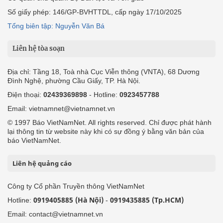
Số giấy phép: 146/GP-BVHTTDL, cấp ngày 17/10/2025
Tổng biên tập: Nguyễn Văn Bá
Liên hệ tòa soạn
Địa chỉ: Tầng 18, Toà nhà Cục Viễn thông (VNTA), 68 Dương
Đình Nghệ, phường Cầu Giấy, TP. Hà Nội.
Điện thoại:
02439369898
- Hotline:
0923457788
Email: vietnamnet@vietnamnet.vn
© 1997 Báo VietNamNet. All rights reserved. Chỉ được phát hành
lại thông tin từ website này khi có sự đồng ý bằng văn bản của
báo VietNamNet.
Liên hệ quảng cáo
Công ty Cổ phần Truyền thông VietNamNet
0919405885 (Hà Nội)
0919435885 (Tp.HCM)
Hotline:
-
Email: contact@vietnamnet.vn