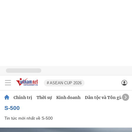
# ASEAN CUP 2026
Chính trị
Thời sự
Kinh doanh
Dân tộc và Tôn giáo
S-500
Tin tức mới nhất về
S-500