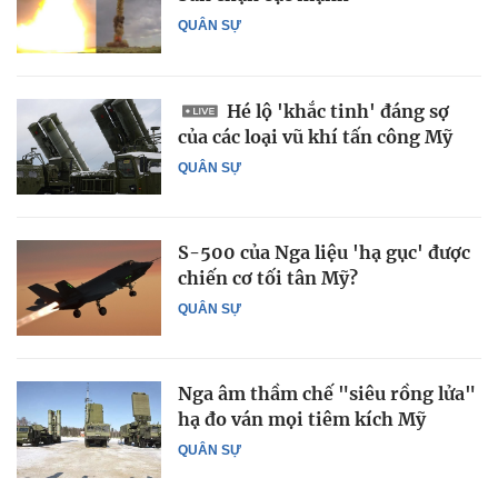
QUÂN SỰ
Hé lộ 'khắc tinh' đáng sợ
của các loại vũ khí tấn công Mỹ
QUÂN SỰ
S-500 của Nga liệu 'hạ gục' được
chiến cơ tối tân Mỹ?
QUÂN SỰ
Nga âm thầm chế "siêu rồng lửa"
hạ đo ván mọi tiêm kích Mỹ
QUÂN SỰ