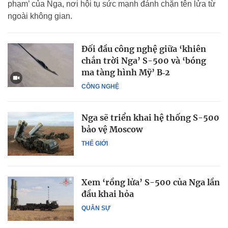
phạm’ của Nga, nơi hội tụ sức mạnh đánh chặn tên lửa từ
ngoài không gian.
Đối đầu công nghệ giữa ‘khiên
chắn trời Nga’ S-500 và ‘bóng
ma tàng hình Mỹ’ B‑2
CÔNG NGHỆ
Nga sẽ triển khai hệ thống S-500
bảo vệ Moscow
THẾ GIỚI
Xem ‘rồng lửa’ S-500 của Nga lần
đầu khai hỏa
QUÂN SỰ