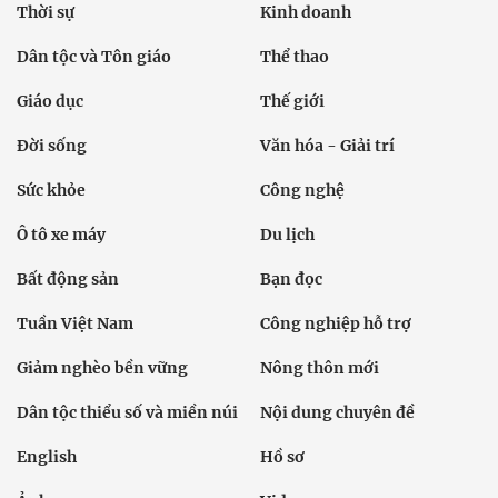
Thời sự
Kinh doanh
Dân tộc và Tôn giáo
Thể thao
Giáo dục
Thế giới
Đời sống
Văn hóa - Giải trí
Sức khỏe
Công nghệ
Ô tô xe máy
Du lịch
Bất động sản
Bạn đọc
Tuần Việt Nam
Công nghiệp hỗ trợ
Giảm nghèo bền vững
Nông thôn mới
Dân tộc thiểu số và miền núi
Nội dung chuyên đề
English
Hồ sơ