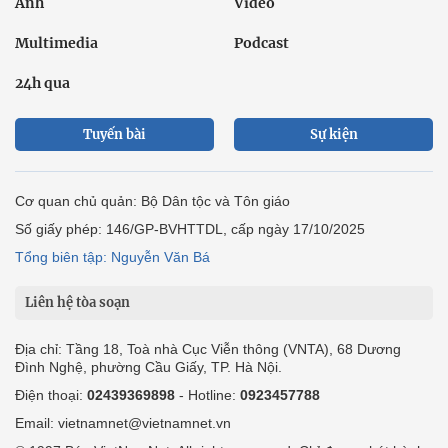
Ảnh
Video
Multimedia
Podcast
24h qua
Tuyến bài
Sự kiện
Cơ quan chủ quản: Bộ Dân tộc và Tôn giáo
Số giấy phép: 146/GP-BVHTTDL, cấp ngày 17/10/2025
Tổng biên tập: Nguyễn Văn Bá
Liên hệ tòa soạn
Địa chỉ: Tầng 18, Toà nhà Cục Viễn thông (VNTA), 68 Dương
Đình Nghệ, phường Cầu Giấy, TP. Hà Nội.
Điện thoại:
02439369898
- Hotline:
0923457788
Email: vietnamnet@vietnamnet.vn