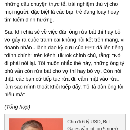
những câu chuyện thực tế, trải nghiệm thú vị cho
mọi người, đặc biệt là các bạn trẻ đang loay hoay
tìm kiếm định hướng.
Sau khi chia sẻ về việc đàn ông rửa bát thì hay bỏ
vợ gây ra cuộc tranh cãi không hồi kết trên mạng, vị
doanh nhân - lãnh đạo kỳ cựu của FPT đã lên tiếng
“đính chính” trên kênh TikTok chính chủ, rằng: "Nói
đi phải nói lại. Tôi muốn nhắc thế này, những ông tỷ
phú vẫn còn rửa bát cho vợ thì hay bỏ vợ. Còn nói
thật, các bạn cứ tiếp tục rửa đi, cắm mặt vào rửa,
làm sao mình thoát khỏi kiếp đấy. Tôi là đàn ông tôi
hiểu mà".
(Tổng hợp)
Cho đi 6 tỷ USD, Bill
Gates vẫn lọt top 5 người