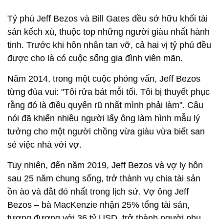
Tỷ phú Jeff Bezos và Bill Gates đều sở hữu khối tài
sản kếch xù, thuộc top những người giàu nhất hành
tinh. Trước khi hôn nhân tan vỡ, cả hai vị tỷ phú đều
được cho là có cuộc sống gia đình viên mãn.
Năm 2014, trong một cuộc phỏng vấn, Jeff Bezos
từng đùa vui: "Tôi rửa bát mỗi tối. Tôi bị thuyết phục
rằng đó là điều quyến rũ nhất mình phải làm". Câu
nói đã khiến nhiều người lấy ông làm hình mẫu lý
tưởng cho một người chồng vừa giàu vừa biết san
sẻ việc nhà với vợ.
Tuy nhiên, đến năm 2019, Jeff Bezos và vợ ly hôn
sau 25 năm chung sống, trở thành vụ chia tài sản
ồn ào và đắt đỏ nhất trong lịch sử. Vợ ông Jeff
Bezos – bà MacKenzie nhận 25% tổng tài sản,
tương đương với 36 tỷ USD, trở thành người phụ