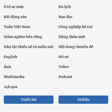
Ô tô xe máy
Du lịch
Bất động sản
Bạn đọc
Tuần Việt Nam
Công nghiệp hỗ trợ
Giảm nghèo bền vững
Nông thôn mới
Dân tộc thiểu số và miền núi
Nội dung chuyên đề
English
Hồ sơ
Ảnh
Video
Multimedia
Podcast
24h qua
Tuyến bài
Sự kiện