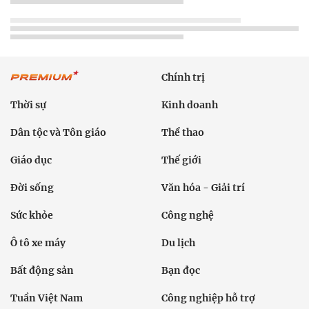
Chính trị
Thời sự
Kinh doanh
Dân tộc và Tôn giáo
Thể thao
Giáo dục
Thế giới
Đời sống
Văn hóa - Giải trí
Sức khỏe
Công nghệ
Ô tô xe máy
Du lịch
Bất động sản
Bạn đọc
Tuần Việt Nam
Công nghiệp hỗ trợ