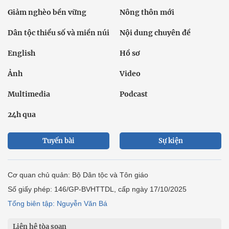
Giảm nghèo bền vững
Nông thôn mới
Dân tộc thiểu số và miền núi
Nội dung chuyên đề
English
Hồ sơ
Ảnh
Video
Multimedia
Podcast
24h qua
Tuyến bài
Sự kiện
Cơ quan chủ quản: Bộ Dân tộc và Tôn giáo
Số giấy phép: 146/GP-BVHTTDL, cấp ngày 17/10/2025
Tổng biên tập: Nguyễn Văn Bá
Liên hệ tòa soạn