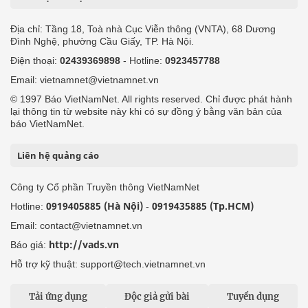
Địa chỉ: Tầng 18, Toà nhà Cục Viễn thông (VNTA), 68 Dương
Đình Nghệ, phường Cầu Giấy, TP. Hà Nội.
Điện thoại:
02439369898
- Hotline:
0923457788
Email: vietnamnet@vietnamnet.vn
© 1997 Báo VietNamNet. All rights reserved. Chỉ được phát hành
lại thông tin từ website này khi có sự đồng ý bằng văn bản của
báo VietNamNet.
Liên hệ quảng cáo
Công ty Cổ phần Truyền thông VietNamNet
0919405885 (Hà Nội)
0919435885 (Tp.HCM)
Hotline:
-
Email: contact@vietnamnet.vn
http://vads.vn
Báo giá:
Hỗ trợ kỹ thuật: support@tech.vietnamnet.vn
Tải ứng dụng
Độc giả gửi bài
Tuyển dụng