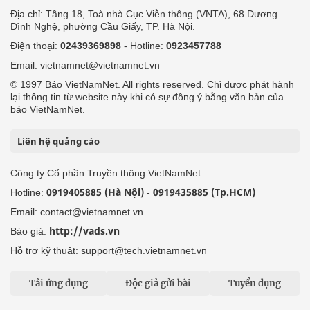
Địa chỉ: Tầng 18, Toà nhà Cục Viễn thông (VNTA), 68 Dương
Đình Nghệ, phường Cầu Giấy, TP. Hà Nội.
Điện thoại:
02439369898
- Hotline:
0923457788
Email: vietnamnet@vietnamnet.vn
© 1997 Báo VietNamNet. All rights reserved. Chỉ được phát hành
lại thông tin từ website này khi có sự đồng ý bằng văn bản của
báo VietNamNet.
Liên hệ quảng cáo
Công ty Cổ phần Truyền thông VietNamNet
0919405885 (Hà Nội)
0919435885 (Tp.HCM)
Hotline:
-
Email: contact@vietnamnet.vn
http://vads.vn
Báo giá:
Hỗ trợ kỹ thuật: support@tech.vietnamnet.vn
Tải ứng dụng
Độc giả gửi bài
Tuyển dụng