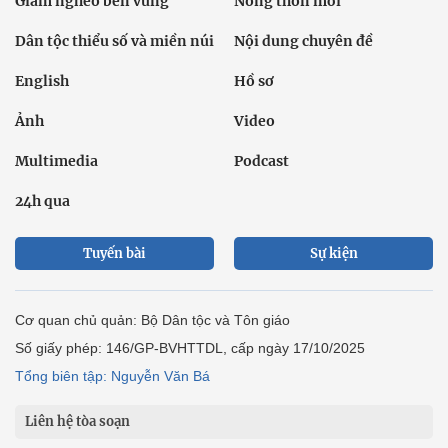
Giảm nghèo bền vững
Nông thôn mới
Dân tộc thiểu số và miền núi
Nội dung chuyên đề
English
Hồ sơ
Ảnh
Video
Multimedia
Podcast
24h qua
Tuyến bài
Sự kiện
Cơ quan chủ quản: Bộ Dân tộc và Tôn giáo
Số giấy phép: 146/GP-BVHTTDL, cấp ngày 17/10/2025
Tổng biên tập: Nguyễn Văn Bá
Liên hệ tòa soạn