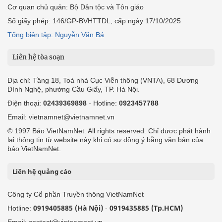
Cơ quan chủ quản: Bộ Dân tộc và Tôn giáo
Số giấy phép: 146/GP-BVHTTDL, cấp ngày 17/10/2025
Tổng biên tập: Nguyễn Văn Bá
Liên hệ tòa soạn
Địa chỉ: Tầng 18, Toà nhà Cục Viễn thông (VNTA), 68 Dương
Đình Nghệ, phường Cầu Giấy, TP. Hà Nội.
Điện thoại:
02439369898
- Hotline:
0923457788
Email: vietnamnet@vietnamnet.vn
© 1997 Báo VietNamNet. All rights reserved. Chỉ được phát hành
lại thông tin từ website này khi có sự đồng ý bằng văn bản của
báo VietNamNet.
Liên hệ quảng cáo
Công ty Cổ phần Truyền thông VietNamNet
0919405885 (Hà Nội)
0919435885 (Tp.HCM)
Hotline:
-
Email: contact@vietnamnet.vn