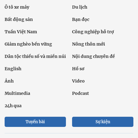
Ô tô xe máy
Du lịch
Bất động sản
Bạn đọc
Tuần Việt Nam
Công nghiệp hỗ trợ
Giảm nghèo bền vững
Nông thôn mới
Dân tộc thiểu số và miền núi
Nội dung chuyên đề
English
Hồ sơ
Ảnh
Video
Multimedia
Podcast
24h qua
Tuyến bài
Sự kiện