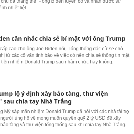
chủ đã thắng thế" - ông Biden tuyên bố và nhận được sự
h nhiệt liệt.
den cân nhắc chia sẻ bí mật với ông Trump
ý cấp cao cho ông Joe Biden nói, Tổng thống đắc cử sẽ chờ
ị từ các cố vấn tình báo về việc có nên chia sẻ thông tin mật
 tiền nhiệm Donald Trump sau nhậm chức hay không.
ump lộ ý định xây bảo tàng, thư viện
' sau chia tay Nhà Trắng
g Mỹ sắp mãn nhiệm Donald Trump đã nói với các nhà tài trợ
 người ủng hộ về mong muốn quyên quỹ 2 tỷ USD để xây
bảo tàng và thư viện tổng thống sau khi chia tay Nhà Trắng.