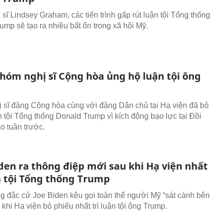
sĩ Lindsey Graham, các tiến trình gấp rút luận tội Tổng thống
ump sẽ tạo ra nhiều bất ổn trong xã hội Mỹ.
nhóm nghị sĩ Cộng hòa ủng hộ luận tội ông
 sĩ đảng Cộng hòa cùng với đảng Dân chủ tại Hạ viện đã bỏ
n tội Tổng thống Donald Trump vì kích động bạo lực tại Đồi
o tuần trước.
den ra thông điệp mới sau khi Hạ viện nhất
ận tội Tổng thống Trump
g đắc cử Joe Biden kêu gọi toàn thể người Mỹ “sát cánh bên
khi Hạ viện bỏ phiếu nhất trí luận tội ông Trump.