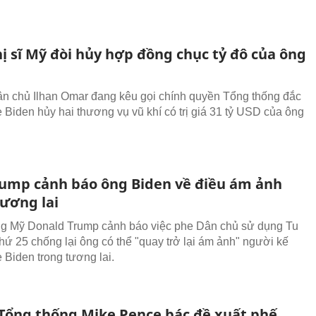
ị sĩ Mỹ đòi hủy hợp đồng chục tỷ đô của ông
ân chủ Ilhan Omar đang kêu gọi chính quyền Tổng thống đắc
 Biden hủy hai thương vụ vũ khí có trị giá 31 tỷ USD của ông
ump cảnh báo ông Biden về điều ám ảnh
tương lai
g Mỹ Donald Trump cảnh báo việc phe Dân chủ sử dụng Tu
thứ 25 chống lại ông có thể "quay trở lại ám ảnh" người kế
 Biden trong tương lai.
Tổng thống Mike Pence bác đề xuất phế