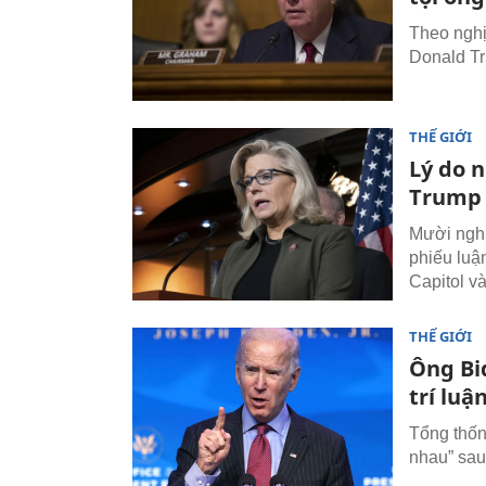
Theo nghị 
Donald Tr
THẾ GIỚI
Lý do 
Trump
Mười nghị
phiếu luậ
Capitol và
THẾ GIỚI
Ông Bi
trí lu
Tổng thốn
nhau” sau 