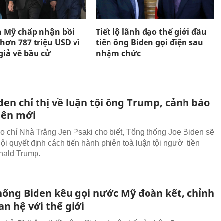
n Mỹ chấp nhận bồi
Tiết lộ lãnh đạo thế giới đầu
hơn 787 triệu USD vì
tiên ông Biden gọi điện sau
giả về bầu cử
nhậm chức
en chỉ thị về luận tội ông Trump, cảnh báo
iên mới
o chí Nhà Trắng Jen Psaki cho biết, Tổng thống Joe Biden sẽ
ội quyết định cách tiến hành phiên toà luận tội người tiền
nald Trump.
hống Biden kêu gọi nước Mỹ đoàn kết, chỉnh
n hệ với thế giới