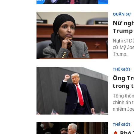
QUÂN SỰ
Nữ ngh
Trump
Nghị sĩ D
cử Mỹ Joe
Trump.
THẾ GIỚI
Ông Tr
trong 
Tổng thốn
chính án 
nhiệm Joe
THẾ GIỚI
Phó 