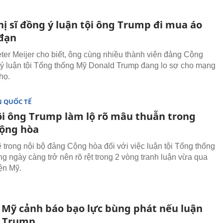
hị sĩ đồng ý luận tội ông Trump đi mua áo
đạn
eter Meijer cho biết, ông cùng nhiều thành viên đảng Cộng
ý luận tội Tổng thống Mỹ Donald Trump đang lo sợ cho mạng
họ.
 QUỐC TẾ
ội ông Trump làm lộ rõ mâu thuẫn trong
ộng hòa
ẽ trong nội bộ đảng Cộng hòa đối với việc luận tội Tổng thống
g ngày càng trở nên rõ rệt trong 2 vòng tranh luận vừa qua
ện Mỹ.
ĩ Mỹ cảnh báo bạo lực bùng phát nếu luận
g Trump