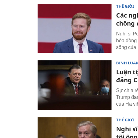
THẾ GIỚI
Các ng
chống 
Nghị sĩ P
hòa đồng 
sống của 
BÌNH LUẬN
Luận t
đảng C
Sự chia r
Trump đan
của Hạ vi
THẾ GIỚI
Nghị s
tội ôn