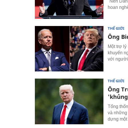
"Nền Dân 
hoan nghên
THẾ GIỚI
Ông Bi
Một trợ l
khuyến ngh
với người
THẾ GIỚI
Ông Tr
'khủng
Tổng thốn
và những
dựng một 