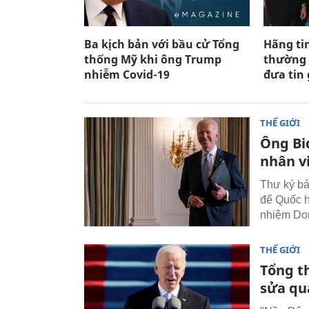
Ba kịch bản với bầu cử Tổng
Hãng ti
thống Mỹ khi ông Trump
thường 
nhiễm Covid-19
đưa tin 
THẾ GIỚI
Ông Bid
nhân v
Thư ký bá
để Quốc h
nhiệm Do
THẾ GIỚI
Tổng t
sửa qua