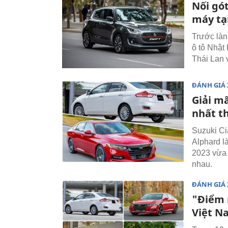
Nối gó
máy tạ
Trước làn
ô tô Nhật
Thái Lan 
ĐÁNH GIÁ 
Giải m
nhất t
Suzuki Ci
Alphard l
2023 vừa 
nhau.
ĐÁNH GIÁ 
"Điểm 
Việt N