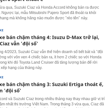
ừa qua, Suzuki Ciaz và Honda Accord không bán ra được
. Ngược lại, mẫu Mitsubishi Pajero Sport đã thoát ra khỏi
hạng mà không hãng nào muốn được "réo tên" này.
XE
xe bán chậm tháng 4: Isuzu D-Max trở lại,
Ciaz vẫn 'đội sổ'
ng 4/2023, Suzuki Ciaz vẫn thể hiện doanh số bết bát và "đội
ường với vỏn vẹn 4 chiếc bán ra, ít hơn 2 chiếc so với Honda
rong khi đó Toyota Land Cruiser đã tăng lượng bán để rời
 xếp hạng của tháng này.
XE
xe bán chậm tháng 3: Suzuki Ertiga thoát ế,
n 'đội sổ'
ord và Suzuki Ciaz trong nhiều tháng nay thay nhau giữ vị trí
ậm nhất thị trường Việt Nam. Trong tháng 3 vừa qua, Ciaz đã