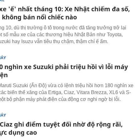
xe 'ế' nhất tháng 10: Xe Nhật chiếm đa số,
 không bán nổi chiếc nào
g 10, dù thị trường ô tô trong nước đã tăng trưởng trở lại
 số mẫu xe của các thương hiệu Nhật Bản như Toyota,
zuki hay Isuzu vẫn tiêu thụ chậm, thậm chí ế ẩm.
MÁY
 nghìn xe Suzuki phải triệu hồi vì lỗi máy
iện
aruti Suzuki (Ấn Độ) vừa có lệnh triệu hồi hơn 180 nghìn xe
ác biến thể xăng của Ertiga, Ciaz, Vitara Brezza, XL6 và S-
một bộ phận máy phát điện của động cơ nghi ngờ bị lỗi.
MÁY
Ciaz ghi điểm tuyệt đối nhờ độ rộng rãi,
hực dụng cao