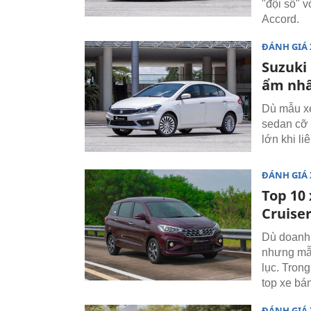
"đội sổ" v
Accord.
ĐÁNH GIÁ 
Suzuki
ẩm nhấ
Dù mẫu xe
sedan cỡ 
lớn khi li
ĐÁNH GIÁ 
Top 10
Cruiser
Dù doanh 
nhưng mẫu
lục. Trong
top xe bá
ĐÁNH GIÁ 