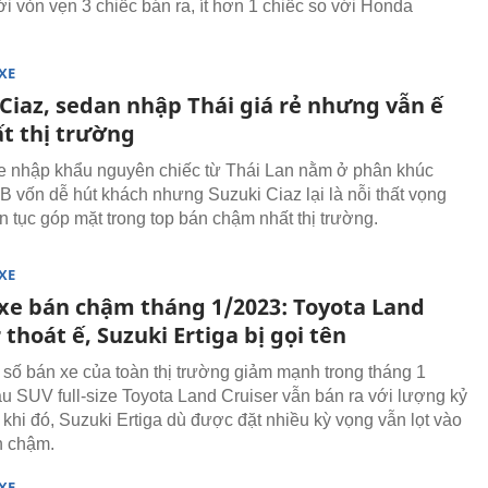
ới vỏn vẹn 3 chiếc bán ra, ít hơn 1 chiếc so với Honda
XE
 Ciaz, sedan nhập Thái giá rẻ nhưng vẫn ế
t thị trường
 nhập khẩu nguyên chiếc từ Thái Lan nằm ở phân khúc
B vốn dễ hút khách nhưng Suzuki Ciaz lại là nỗi thất vọng
ên tục góp mặt trong top bán chậm nhất thị trường.
XE
 xe bán chậm tháng 1/2023: Toyota Land
 thoát ế, Suzuki Ertiga bị gọi tên
số bán xe của toàn thị trường giảm mạnh trong tháng 1
 SUV full-size Toyota Land Cruiser vẫn bán ra với lượng kỷ
 khi đó, Suzuki Ertiga dù được đặt nhiều kỳ vọng vẫn lọt vào
n chậm.
XE