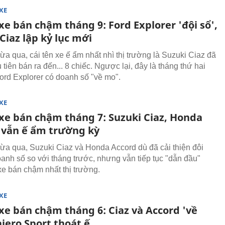
XE
xe bán chậm tháng 9: Ford Explorer 'đội sổ',
Ciaz lập kỷ lục mới
ừa qua, cái tên xe ế ẩm nhất nhì thị trường là Suzuki Ciaz đã
 tiên bán ra đến... 8 chiếc. Ngược lại, đây là tháng thứ hai
Ford Explorer có doanh số "về mo".
XE
 xe bán chậm tháng 7: Suzuki Ciaz, Honda
 vẫn ế ẩm trường kỳ
ừa qua, Suzuki Ciaz và Honda Accord dù đã cải thiện đôi
oanh số so với tháng trước, nhưng vẫn tiếp tục "dẫn đầu"
 xe bán chậm nhất thị trường.
XE
xe bán chậm tháng 6: Ciaz và Accord 'về
jero Sport thoát ế