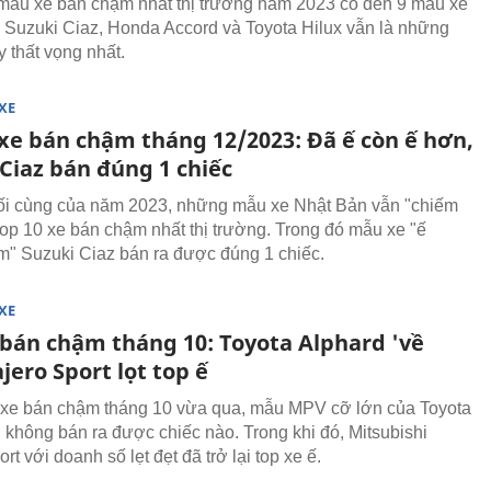
mẫu xe bán chậm nhất thị trường năm 2023 có đến 9 mẫu xe
 Suzuki Ciaz, Honda Accord và Toyota Hilux vẫn là những
y thất vọng nhất.
XE
 xe bán chậm tháng 12/2023: Đã ế còn ế hơn,
Ciaz bán đúng 1 chiếc
i cùng của năm 2023, những mẫu xe Nhật Bản vẫn "chiếm
 top 10 xe bán chậm nhất thị trường. Trong đó mẫu xe "ế
" Suzuki Ciaz bán ra được đúng 1 chiếc.
XE
 bán chậm tháng 10: Toyota Alphard 'về
jero Sport lọt top ế
 xe bán chậm tháng 10 vừa qua, mẫu MPV cỡ lớn của Toyota
d không bán ra được chiếc nào. Trong khi đó, Mitsubishi
rt với doanh số lẹt đẹt đã trở lại top xe ế.