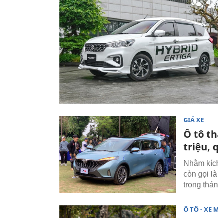
GIÁ XE
Ô tô th
triệu,
Nhằm kích
còn gọi l
trong thán
Ô TÔ - XE 