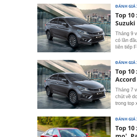
ĐÁNH GIÁ 
Top 10 
Suzuki 
Tháng 9 v
có lần đầu
liên tiếp 
ĐÁNH GIÁ 
Top 10
Accord
Tháng 7 v
chút về d
trong top
ĐÁNH GIÁ 
Top 10 
mo', Pa