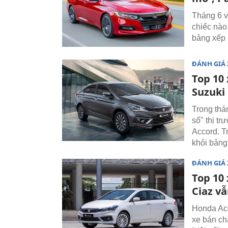
Tháng 6 v
chiếc nào
bảng xếp 
ĐÁNH GIÁ 
Top 10 
Suzuki 
Trong thá
sổ" thị tr
Accord. T
khỏi bảng
ĐÁNH GIÁ 
Top 10 
Ciaz vẫ
Honda Acc
xe bán ch