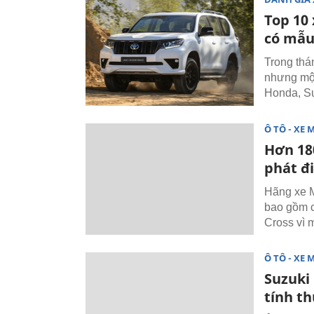
Top 10 
có mẫu
Trong thán
nhưng một
Honda, Su
Ô TÔ - XE 
Hơn 180
phát đ
Hãng xe M
bao gồm c
Cross vì 
Ô TÔ - XE 
Suzuki 
tính t