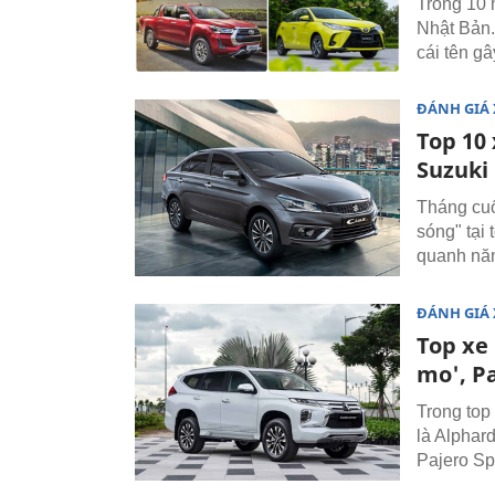
Trong 10 
Nhật Bản.
cái tên gâ
ĐÁNH GIÁ 
Top 10
Suzuki 
Tháng cuố
sóng" tại
quanh năm
ĐÁNH GIÁ 
Top xe
mo', Pa
Trong top
là Alphar
Pajero Spo