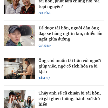
tái hôn, phút lâm chung nói ‘đã
toại nguyện’
GIA ĐÌNH
Để được tái hôn, người đàn ông
đạp xe hàng nghìn km, nhiều lần
ngất giữa đường
GIA ĐÌNH
Ông chủ muốn tái hôn với người
giúp việc, ngỡ cổ tích hóa ra bi
kịch
TÂM SỰ
Thấy anh rể cũ chuẩn bị tái hôn,
cô gái ghen tuông, hành xử khó
hiểu