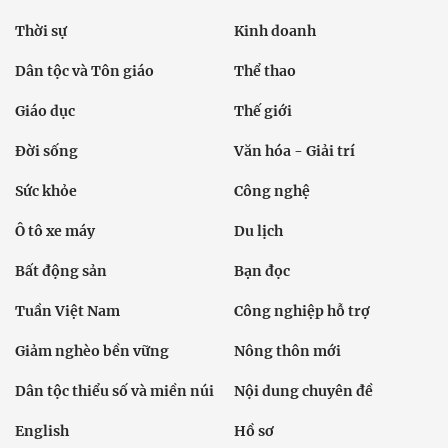
Thời sự
Kinh doanh
Dân tộc và Tôn giáo
Thể thao
Giáo dục
Thế giới
Đời sống
Văn hóa - Giải trí
Sức khỏe
Công nghệ
Ô tô xe máy
Du lịch
Bất động sản
Bạn đọc
Tuần Việt Nam
Công nghiệp hỗ trợ
Giảm nghèo bền vững
Nông thôn mới
Dân tộc thiểu số và miền núi
Nội dung chuyên đề
English
Hồ sơ