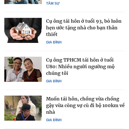
TÂM SỰ
Cụ ông tái hôn ở tuổi 93, bỏ luôn
hẹn ước tặng nhà cho bạn thân
thiết
GIA ĐÌNH
Cụ ông TPHCM tái hôn ở tuổi
U80: Nhiều người ngưỡng mộ
chúng tôi
GIA ĐÌNH
Muốn tái hôn, chồng vừa chống
gậy vừa cõng vợ cũ đi bộ 100km về
nhà
GIA ĐÌNH