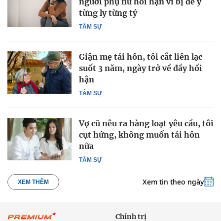
người phụ nữ hối hận vì bị để ý
từng ly từng tý
TÂM SỰ
Giận mẹ tái hôn, tôi cắt liên lạc
suốt 3 năm, ngày trở về đầy hối
hận
TÂM SỰ
Vợ cũ nêu ra hàng loạt yêu cầu, tôi
cụt hứng, không muốn tái hôn
nữa
TÂM SỰ
Xem tin theo ngày
XEM THÊM
Chính trị