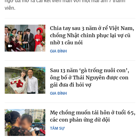
ngờ đã mở ra cái kết viên mãn với một mái ấm 7 thành
viên.
Chia tay sau 3 năm ở rể Việt Nam,
chồng Nhật chinh phục lại vợ cũ
nhờ 1 câu nói
GIA ĐÌNH
Sau 13 năm ‘gà trống nuôi con’,
ông bố ở Thái Nguyên được con
gái đưa đi hỏi vợ
GIA ĐÌNH
Mẹ chồng muốn tái hôn ở tuổi 65,
các con phản ứng dữ dội
TÂM SỰ