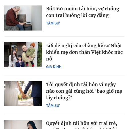
Bố U60 muốn tái hôn, vợ chồng
con trai buông lời cay đắng
TÂM SỰ
Lời đề nghị của chàng kỹ sư Nhật
khiến mẹ đơn thân Việt khóc nức
nở
GIA ĐÌNH
Tôi quyết định tái hôn vì ngày
nào con gái cũng hỏi 'bao giờ mẹ
lấy chồng?'
TÂM SỰ
Quyết định tái hôn với trai trẻ,